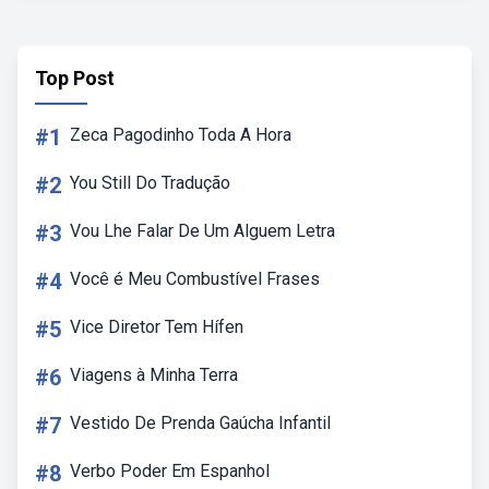
Top Post
#1
Zeca Pagodinho Toda A Hora
#2
You Still Do Tradução
#3
Vou Lhe Falar De Um Alguem Letra
#4
Você é Meu Combustível Frases
#5
Vice Diretor Tem Hífen
#6
Viagens à Minha Terra
#7
Vestido De Prenda Gaúcha Infantil
#8
Verbo Poder Em Espanhol