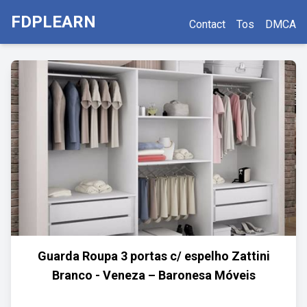
FDPLEARN
Contact
Tos
DMCA
Guarda Roupa 3 portas c/ espelho Zattini
Branco - Veneza – Baronesa Móveis