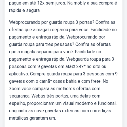
pague em até 12x sem juros. Na mobly a sua compra é
rápida e segura.
Webprocurando por guarda roupa 3 portas? Confira as
ofertas que a magalu separou para você. Facilidade no
pagamento e entrega rápida. Webprocurando por
guarda roupa para tres pessoas? Confira as ofertas
que a magalu separou para você. Facilidade no
pagamento e entrega rápida. Webguarda roupa para 3
pessoas com 9 gavetas em atã© 24x* no site ou
aplicativo. Compre guarda roupa para 3 pessoas com 9
gavetas com o carnãª casas bahia e com frete. No
zoom você compara as melhores ofertas com
segurança. Webas três portas, uma delas com
espelho, proporcionam um visual moderno e funcional,
enquanto as nove gavetas externas com corrediças
metálicas garantem um.