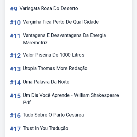
#9
Variegata Rosa Do Deserto
#10
Varginha Fica Perto De Qual Cidade
#11
Vantagens E Desvantagens Da Energia
Maremotriz
#12
Valor Piscina De 1000 Litros
#13
Utopia Thomas More Redação
#14
Uma Palavra Da Noite
#15
Um Dia Você Aprende - William Shakespeare
Pdf
#16
Tudo Sobre O Parto Cesárea
#17
Trust In You Tradução