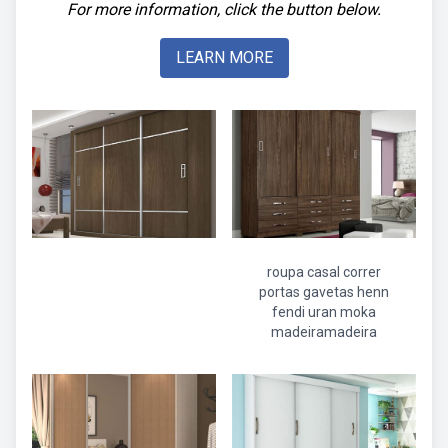
For more information, click the button below.
LEARN MORE
roupa casal correr
portas gavetas henn
fendi uran moka
madeiramadeira