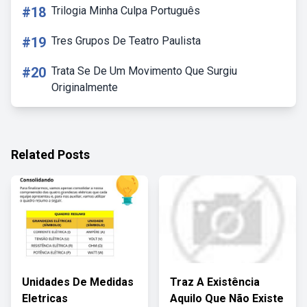
#18
Trilogia Minha Culpa Português
#19
Tres Grupos De Teatro Paulista
#20
Trata Se De Um Movimento Que Surgiu
Originalmente
Related Posts
Unidades De Medidas
Traz A Existência
Eletricas
Aquilo Que Não Existe