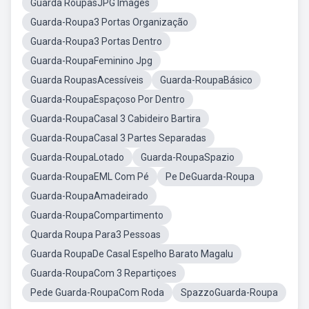
Guarda RoupasJPG Images
Guarda-Roupa3 Portas Organização
Guarda-Roupa3 Portas Dentro
Guarda-RoupaFeminino Jpg
Guarda RoupasAcessíveis
Guarda-RoupaBásico
Guarda-RoupaEspaçoso Por Dentro
Guarda-RoupaCasal 3 Cabideiro Bartira
Guarda-RoupaCasal 3 Partes Separadas
Guarda-RoupaLotado
Guarda-RoupaSpazio
Guarda-RoupaEML Com Pé
Pe DeGuarda-Roupa
Guarda-RoupaAmadeirado
Guarda-RoupaCompartimento
Quarda Roupa Para3 Pessoas
Guarda RoupaDe Casal Espelho Barato Magalu
Guarda-RoupaCom 3 Repartiçoes
Pede Guarda-RoupaCom Roda
SpazzoGuarda-Roupa