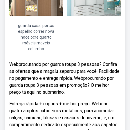
guarda casal portas
espelho correr nova
noce ocre quarto
móveis moveis
colombo
Webprocurando por guarda roupa 3 pessoas? Confira
as ofertas que a magalu separou para você. Facilidade
no pagamento e entrega rápida. Webprocurando por
guarda roupa 3 pessoas em promoção? O melhor
preço tá aqui no submarino.
Entrega rápida + cupons + melhor preço. Websão
quatro amplos cabideiros metálicos, para acomodar
calças, camisas, blusas e casacos de inverno, e, um
compartimento dedicado especialmente aos sapatos