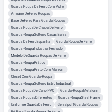
Guarda Roupa De FerroCom Vidro
Armário DeFerro Roupas
Base DeFerro Para Guarda Roupas
Guarda RoupaDe Chapa De Ferro
Guarda-RoupaSolteiro Casas Bahia
Guarda De FerroEspanha
Gaurda RoupaDe Ferro
Guarda-RoupaIndustrial Fechado
Modelo DeGuarda Roupas De Ferro
Guarda-RoupaPrático
Guarda-RoupaPreto Com Marrom
Closet ComGuarda-Roupa
Guarda-RoupaSolteiro Estilo Industrial
Guarda RoupaDe Cano PVC
Guarda-RoupaMetalonn
Guarda RoupasDiferentes
Guarda-RoupaSteel Frame
Uniforme GuardaDe Ferro
GenialpuffGuarda Roupas
Pé ParaGuarda Roupa De Ferro