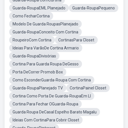
Guarda-Roupa ComCurtina
Guarda-RoupaEML Planejado
Guarda-RoupaPequeno
Como FecharCortina
Modelo De Guarda RoupasPlanejado
Guarda-RoupaConceito Com Cortina
RoupeiroCom Cortina
CortinasPara Closet
Ideias Para VarãoDe Cortina Armario
Guarda-RoupaDivisórias
Cortina Para Guarda Roupa DeGesso
Porta DeCorrer Promob Box
Como EsconderGuarda-Roupa Com Cortina
Guarda-RoupaPlanejado TV
CortinaPainel Closet
Cortina Como Porta De Guarda-RoupaEm Ll
Cortina Para Fechar OGuarda-Roupa
Guarda Roupa DeCasal Espelho Barato Magalu
Ideias Com CortinaPara Cobrir Closet