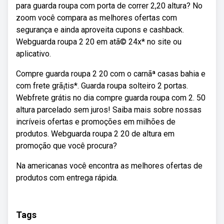
para guarda roupa com porta de correr 2,20 altura? No
zoom você compara as melhores ofertas com
segurança e ainda aproveita cupons e cashback.
Webguarda roupa 2 20 em atã© 24x* no site ou
aplicativo.
Compre guarda roupa 2 20 com o carnãª casas bahia e
com frete grã¡tis*. Guarda roupa solteiro 2 portas.
Webfrete grátis no dia compre guarda roupa com 2. 50
altura parcelado sem juros! Saiba mais sobre nossas
incríveis ofertas e promoções em milhões de
produtos. Webguarda roupa 2 20 de altura em
promoção que você procura?
Na americanas você encontra as melhores ofertas de
produtos com entrega rápida.
Tags