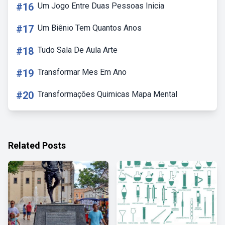
#16
Um Jogo Entre Duas Pessoas Inicia
#17
Um Biênio Tem Quantos Anos
#18
Tudo Sala De Aula Arte
#19
Transformar Mes Em Ano
#20
Transformações Quimicas Mapa Mental
Related Posts