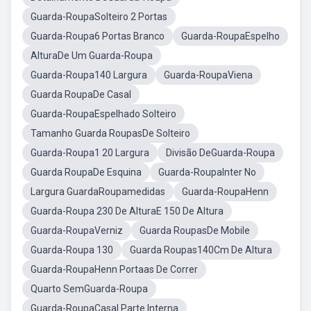
Guarda-RoupaSolteiro 2 Portas
Guarda-Roupa6 Portas Branco
Guarda-RoupaEspelho
AlturaDe Um Guarda-Roupa
Guarda-Roupa140 Largura
Guarda-RoupaViena
Guarda RoupaDe Casal
Guarda-RoupaEspelhado Solteiro
Tamanho Guarda RoupasDe Solteiro
Guarda-Roupa1 20 Largura
Divisão DeGuarda-Roupa
Guarda RoupaDe Esquina
Guarda-RoupaInter No
Largura GuardaRoupamedidas
Guarda-RoupaHenn
Guarda-Roupa 230 De AlturaE 150 De Altura
Guarda-RoupaVerniz
Guarda RoupasDe Mobile
Guarda-Roupa 130
Guarda Roupas140Cm De Altura
Guarda-RoupaHenn Portaas De Correr
Quarto SemGuarda-Roupa
Guarda-RoupaCasal Parte Interna