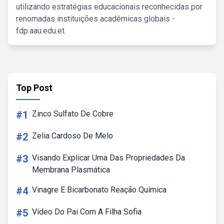
utilizando estratégias educacionais reconhecidas por
renomadas instituições acadêmicas globais -
fdp.aau.edu.et.
Top Post
#1
Zinco Sulfato De Cobre
#2
Zelia Cardoso De Melo
#3
Visando Explicar Uma Das Propriedades Da
Membrana Plasmática
#4
Vinagre E Bicarbonato Reação Química
#5
Vídeo Do Pai Com A Filha Sofia