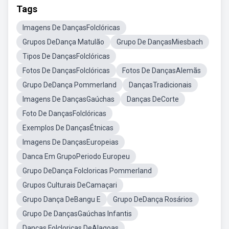
Tags
Imagens De DançasFolclóricas
Grupos DeDança Matulão
Grupo De DançasMiesbach
Tipos De DançasFolclóricas
Fotos De DançasFolclóricas
Fotos De DançasAlemãs
Grupo DeDança Pommerland
DançasTradicionais
Imagens De DançasGaúchas
Danças DeCorte
Foto De DançasFolclóricas
Exemplos De DançasÉtnicas
Imagens De DançasEuropeias
Danca Em GrupoPeriodo Europeu
Grupo DeDança Folcloricas Pommerland
Grupos Culturais DeCamaçari
Grupo Dança DeBangu E
Grupo DeDança Rosários
Grupo De DançasGaúchas Infantis
Danças Folcloricas DeAlagoas