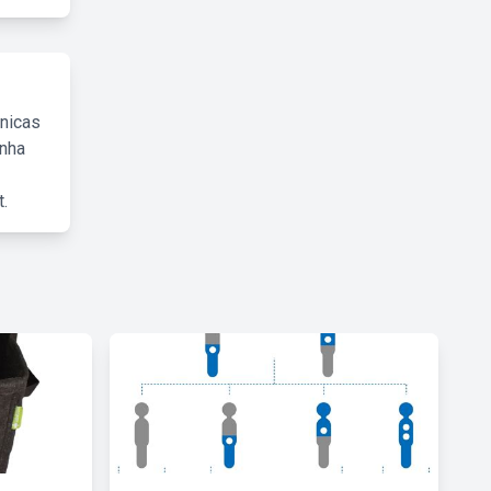
cnicas
inha
.