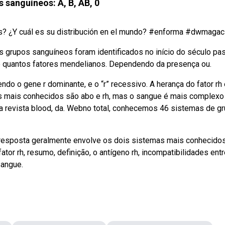
 sanguíneos: A, B, AB, 0
os? ¿Y cuál es su distribución en el mundo? #enforma #dwmagac
ais grupos sanguíneos foram identificados no início do século pa
 quantos fatores mendelianos. Dependendo da presença ou.
ndo o gene r dominante, e o “r” recessivo. A herança do fator rh
mais conhecidos são abo e rh, mas o sangue é mais complexo
la revista blood, da. Webno total, conhecemos 46 sistemas de g
resposta geralmente envolve os dois sistemas mais conhecidos
fator rh, resumo, definição, o antígeno rh, incompatibilidades entr
sangue.