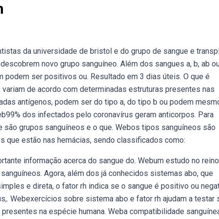
h
istas da universidade de bristol e do grupo de sangue e transp
s descobrem novo grupo sanguíneo. Além dos sangues a, b, ab o
m podem ser positivos ou. Resultado em 3 dias úteis. O que é
s variam de acordo com determinadas estruturas presentes nas
madas antígenos, podem ser do tipo a, do tipo b ou podem mesm
eb99% dos infectados pelo coronavírus geram anticorpos. Para
ue são grupos sanguíneos e o que. Webos tipos sanguíneos são
os que estão nas hemácias, sendo classificados como:
 importante informação acerca do sangue do. Webum estudo no reino
s sanguíneos. Agora, além dos já conhecidos sistemas abo, que
imples e direta, o fator rh indica se o sangue é positivo ou negat
,. Webexercícios sobre sistema abo e fator rh ajudam a testar
s presentes na espécie humana. Weba compatibilidade sanguíne