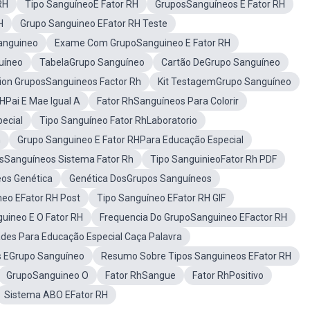
RH
Tipo SanguíneoE Fator RH
GruposSanguíneos E Fator RH
H
Grupo Sanguineo EFator RH Teste
anguineo
Exame Com GrupoSanguineo E Fator RH
uíneo
TabelaGrupo Sanguíneo
Cartão DeGrupo Sanguíneo
cion GruposSanguineos Factor Rh
Kit TestagemGrupo Sanguíneo
HPai E Mae Igual A
Fator RhSanguíneos Para Colorir
ecial
Tipo Sanguíneo Fator RhLaboratorio
h
Grupo Sanguineo E Fator RHPara Educação Especial
sSanguíneos Sistema Fator Rh
Tipo SanguinieoFator Rh PDF
os Genética
Genética DosGrupos Sanguíneos
eo EFator RH Post
Tipo Sanguíneo EFator RH GIF
uineo E O Fator RH
Frequencia Do GrupoSanguineo EFactor RH
ades Para Educação Especial Caça Palavra
 EGrupo Sanguíneo
Resumo Sobre Tipos Sanguineos EFator RH
GrupoSanguineo O
Fator RhSangue
Fator RhPositivo
Sistema ABO EFator RH