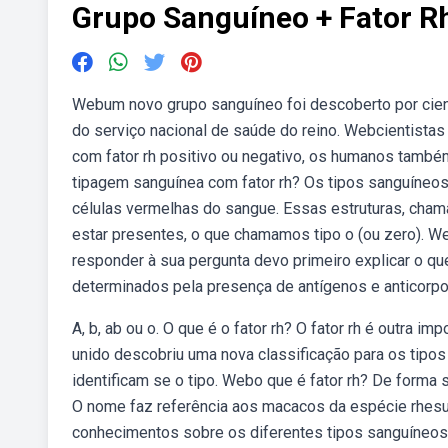
Grupo Sanguíneo + Fator R
Webum novo grupo sanguíneo foi descoberto por cient
do serviço nacional de saúde do reino. Webcientista
com fator rh positivo ou negativo, os humanos també
tipagem sanguínea com fator rh? Os tipos sanguíneo
células vermelhas do sangue. Essas estruturas, cha
estar presentes, o que chamamos tipo o (ou zero). W
responder à sua pergunta devo primeiro explicar o q
determinados pela presença de antígenos e anticorp
A, b, ab ou o. O que é o fator rh? O fator rh é outra
unido descobriu uma nova classificação para os tipo
identificam se o tipo. Webo que é fator rh? De forma s
O nome faz referência aos macacos da espécie rhesus
conhecimentos sobre os diferentes tipos sanguíneo