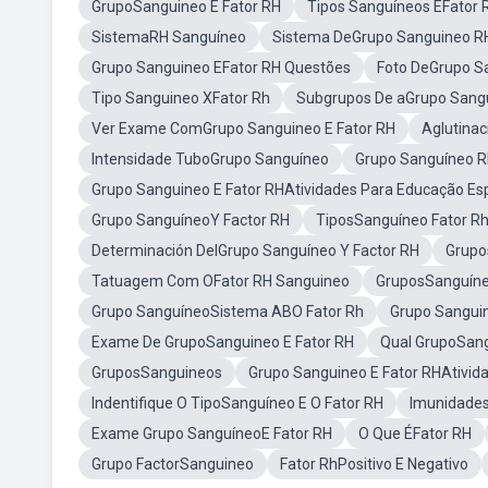
GrupoSanguineo E Fator RH
Tipos Sanguíneos EFator 
SistemaRH Sanguíneo
Sistema DeGrupo Sanguineo R
Grupo Sanguineo EFator RH Questões
Foto DeGrupo S
Tipo Sanguineo XFator Rh
Subgrupos De aGrupo Sang
Ver Exame ComGrupo Sanguineo E Fator RH
Aglutina
Intensidade TuboGrupo Sanguíneo
Grupo Sanguíneo R
Grupo Sanguineo E Fator RHAtividades Para Educação Esp
Grupo SanguíneoY Factor RH
TiposSanguíneo Fator R
Determinación DelGrupo Sanguíneo Y Factor RH
Grupo
Tatuagem Com OFator RH Sanguineo
GruposSanguíne
Grupo SanguíneoSistema ABO Fator Rh
Grupo Sanguin
Exame De GrupoSanguineo E Fator RH
Qual GrupoSang
GruposSanguineos
Grupo Sanguineo E Fator RHAtivid
Indentifique O TipoSanguíneo E O Fator RH
Imunidades
Exame Grupo SanguíneoE Fator RH
O Que ÉFator RH
Grupo FactorSanguineo
Fator RhPositivo E Negativo