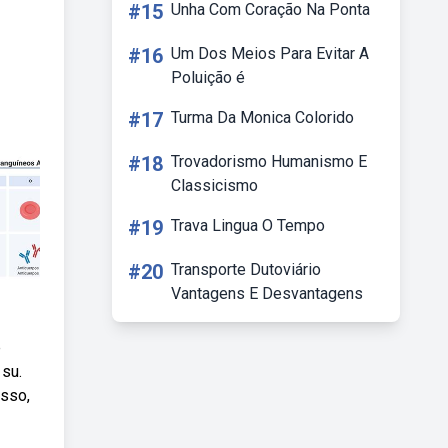
#15
Unha Com Coração Na Ponta
#16
Um Dos Meios Para Evitar A
Poluição é
#17
Turma Da Monica Colorido
#18
Trovadorismo Humanismo E
Classicismo
#19
Trava Lingua O Tempo
#20
Transporte Dutoviário
Vantagens E Desvantagens
e
 su.
isso,