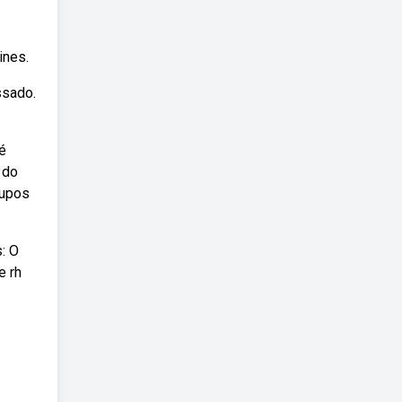
ines.
ssado.
 é
 do
rupos
: O
e rh