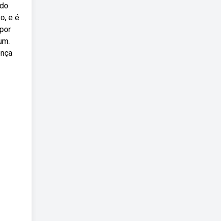
ndo
o, e é
 por
um.
ença