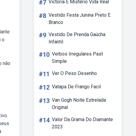
#7
Victoria E Mistério Vida Real
#8
Vestido Festa Junina Preto E
Branco
lante
#9
Vestido De Prenda Gaúcha
u o
Infantil
#10
Verbos Irregulares Past
Simple
o não
#11
Ver O Peso Desenho
#12
Vatapa De Frango Facil
#13
Van Gogh Noite Estrelada
Original
ivo.
#14
Valor Da Grama Do Diamante
 seus
2023
a