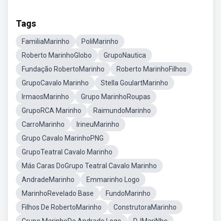
Tags
FamiliaMarinho
PoliMarinho
Roberto MarinhoGlobo
GrupoNautica
Fundação RobertoMarinho
Roberto MarinhoFilhos
GrupoCavalo Marinho
Stella GoulartMarinho
IrmaosMarinho
Grupo MarinhoRoupas
GrupoRCA Marinho
RaimundoMarinho
CarroMarinho
IrineuMarinho
Grupo Cavalo MarinhoPNG
GrupoTeatral Cavalo Marinho
Más Caras DoGrupo Teatral Cavalo Marinho
AndradeMarinho
Emmarinho Logo
MarinhoRevelado Base
FundoMarinho
Filhos De RobertoMarinho
ConstrutoraMarinho