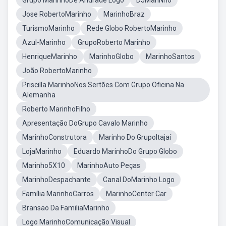
Grupo MarinhoDe Andrade Logo
DJMariNho
Jose RobertoMarinho
MarinhoBraz
TurismoMarinho
Rede Globo RobertoMarinho
Azul-Marinho
GrupoRoberto Marinho
HenriqueMarinho
MarinhoGlobo
MarinhoSantos
João RobertoMarinho
Priscilla MarinhoNos Sertões Com Grupo Oficina Na
Alemanha
Roberto MarinhoFilho
Apresentação DoGrupo Cavalo Marinho
MarinhoConstrutora
Marinho Do GrupoItajaí
LojaMarinho
Eduardo MarinhoDo Grupo Globo
Marinho5X10
MarinhoAuto Peças
MarinhoDespachante
Canal DoMarinho Logo
Família MarinhoCarros
MarinhoCenter Car
Bransao Da FamiliaMarinho
Logo MarinhoComunicação Visual