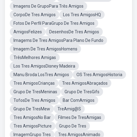
Imagens De GrupoPara Três Amigos
CorpoDe Tres Amigos
Los Tres AmigosHQ
Fotos De Perfil ParaGrupo De Tres Amigos
AmigosFelizes
DesenhosDe Tres Amigos
Imagems De Tres AmigosPara Plano De Fundo
Imagem De Tres AmigosHomens
TrêsMelhores Amigas
Los Tres AmigosDisney Madeira
Manu Broda LosTres Amigos
OS Tres AmigosHistoria
Tres AmigosCrianças
Tres AmigosAbraçados
Grupo De TresMeninas
Grupo De TresGifs
TofosDe Tres Amigos
Bar ComAmigos
Grupo De TresMew
TreAmig@S
Tres AmigosNo Bar
Filmes De TresAmigas
Tres AmigosPicture
Grupo De Tres
ImagemGrupo Tres
Tres AmigosAnimado