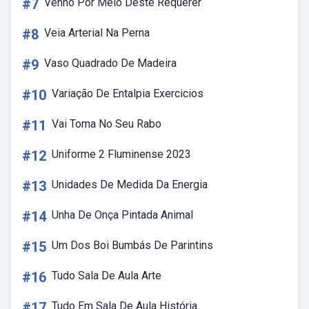
#7
Venho Por Meio Deste Requerer
#8
Veia Arterial Na Perna
#9
Vaso Quadrado De Madeira
#10
Variação De Entalpia Exercicios
#11
Vai Toma No Seu Rabo
#12
Uniforme 2 Fluminense 2023
#13
Unidades De Medida Da Energia
#14
Unha De Onça Pintada Animal
#15
Um Dos Boi Bumbás De Parintins
#16
Tudo Sala De Aula Arte
#17
Tudo Em Sala De Aula História