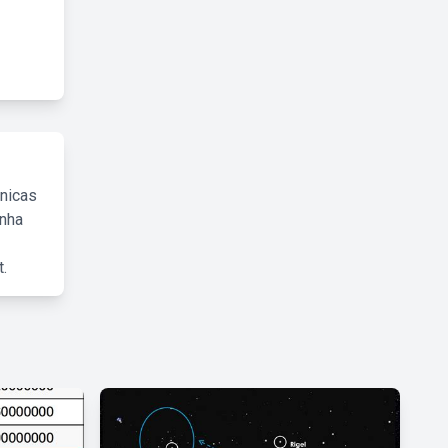
cnicas
inha
.