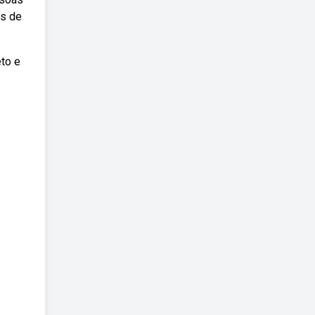
is de
to e