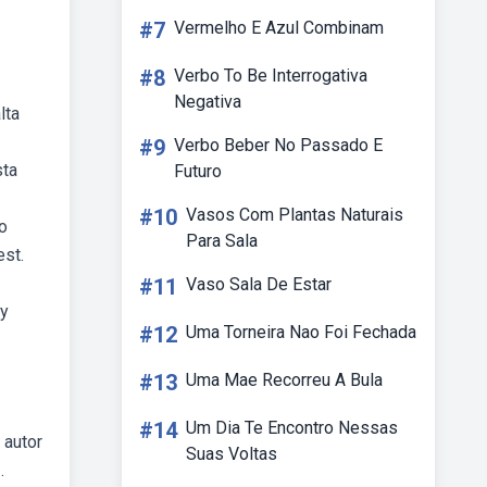
#7
Vermelho E Azul Combinam
#8
Verbo To Be Interrogativa
Negativa
lta
#9
Verbo Beber No Passado E
sta
Futuro
#10
Vasos Com Plantas Naturais
o
Para Sala
st.
#11
Vaso Sala De Estar
ty
#12
Uma Torneira Nao Foi Fechada
#13
Uma Mae Recorreu A Bula
#14
Um Dia Te Encontro Nessas
 autor
Suas Voltas
.