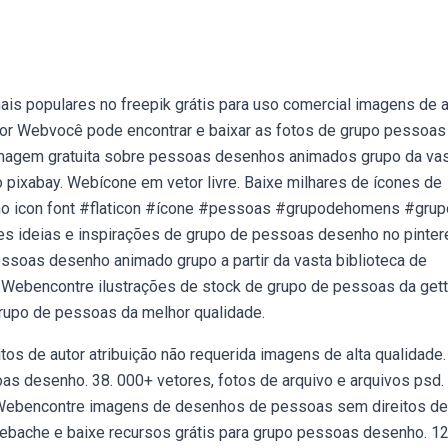
s populares no freepik grátis para uso comercial imagens de a
ctor Webvocê pode encontrar e baixar as fotos de grupo pessoas
imagem gratuita sobre pessoas desenhos animados grupo da va
 pixabay. Webícone em vetor livre. Baixe milhares de ícones de
omo icon font #flaticon #ícone #pessoas #grupodehomens #grup
 ideias e inspirações de grupo de pessoas desenho no pintere
essoas desenho animado grupo a partir da vasta biblioteca de
 Webencontre ilustrações de stock de grupo de pessoas da get
rupo de pessoas da melhor qualidade.
s de autor atribuição não requerida imagens de alta qualidade.
as desenho. 38. 000+ vetores, fotos de arquivo e arquivos psd.
e Webencontre imagens de desenhos de pessoas sem direitos de
Webache e baixe recursos grátis para grupo pessoas desenho. 12