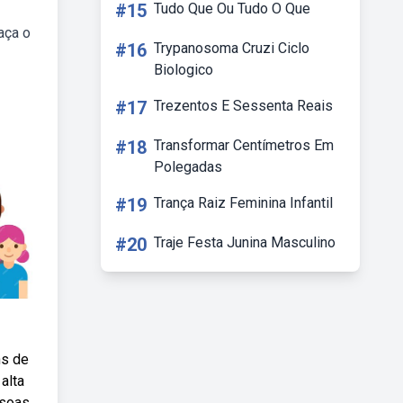
#15
Tudo Que Ou Tudo O Que
aça o
#16
Trypanosoma Cruzi Ciclo
Biologico
#17
Trezentos E Sessenta Reais
#18
Transformar Centímetros Em
Polegadas
#19
Trança Raiz Feminina Infantil
#20
Traje Festa Junina Masculino
ns de
alta
ssoas