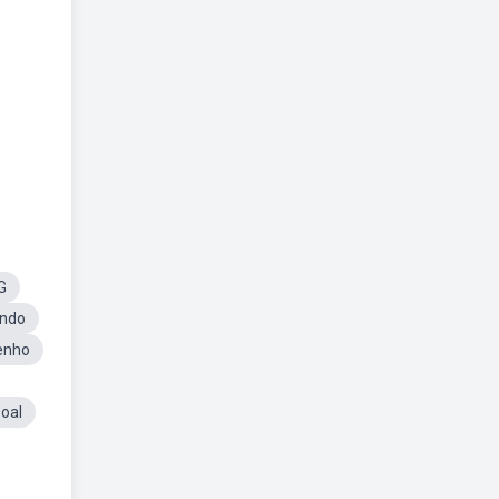
G
ando
enho
oal