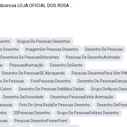
dosrosa LOJA OFICIAL DOS ROSA ...
senho
Grupos De Pessoas Desenhos
as Desenho
ImagemDe Pessoas Desenho
Desenho De Pessoas
Desenhos De PessoasDiferentes
Pessoas De DesenhoAnimado
as
PessoasAnimação
Desenho DeGente
Desenho De PessoasSE Abraçando
Pessoas DesenhoPara Site PN
o De Pessoas
FotoPessoas Desenho
Desenho De PessoasDanç
Colorir
Desenho De Pessoas DeMãos Dadas
Grupo DeApoio Des
Desenho DeSociedade
Desenhos PessoasEstilo Animação
essoas
Foto De Uma RodaDe Pessoas Desenho
Desenho DePess
enho
20Pessoas Desenho
Grupo De PessoasFelizes Desenho
soas
Pessoas DesenhoPowerPoint