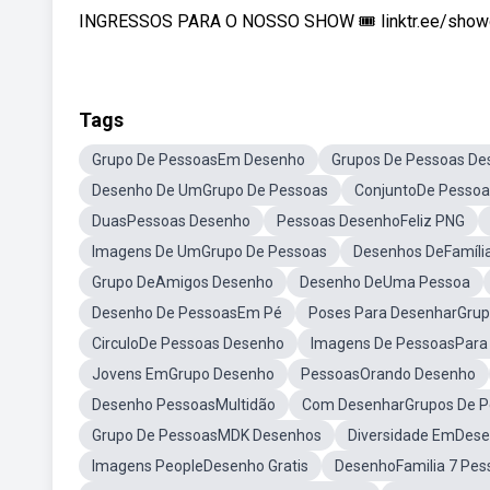
INGRESSOS PARA O NOSSO SHOW 🎟️ linktr.ee/show
Tags
Grupo De PessoasEm Desenho
Grupos De Pessoas De
Desenho De UmGrupo De Pessoas
ConjuntoDe Pesso
DuasPessoas Desenho
Pessoas DesenhoFeliz PNG
Imagens De UmGrupo De Pessoas
Desenhos DeFamíli
Grupo DeAmigos Desenho
Desenho DeUma Pessoa
Desenho De PessoasEm Pé
Poses Para DesenharGrup
CirculoDe Pessoas Desenho
Imagens De PessoasPara 
Jovens EmGrupo Desenho
PessoasOrando Desenho
Desenho PessoasMultidão
Com DesenharGrupos De P
Grupo De PessoasMDK Desenhos
Diversidade EmDes
Imagens PeopleDesenho Gratis
DesenhoFamilia 7 Pes