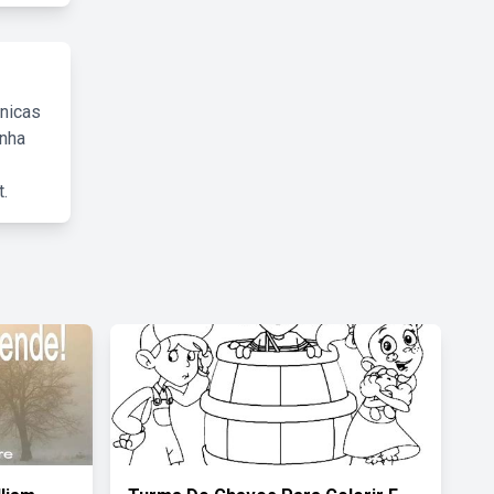
cnicas
inha
.