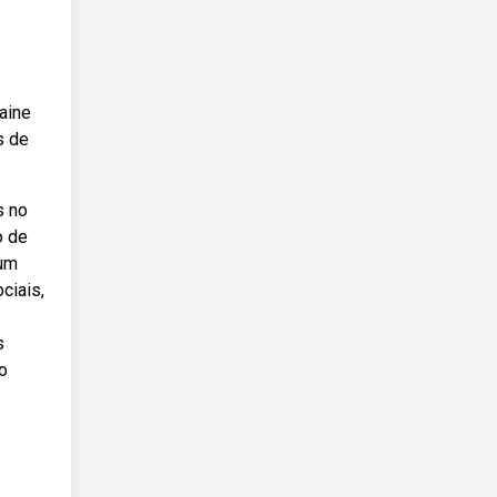
aine
s de
s no
o de
 um
ciais,
s
o