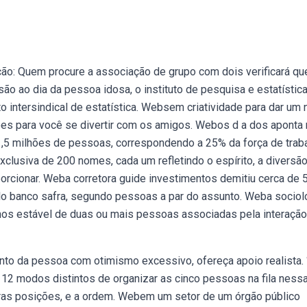
ão: Quem procure a associação de grupo com dois verificará qu
o ao dia da pessoa idosa, o instituto de pesquisa e estatístic
to intersindical de estatística. Websem criatividade para dar um
es para você se divertir com os amigos. Webos d a dos aponta
21,5 milhões de pessoas, correspondendo a 25% da força de trab
lusiva de 200 nomes, cada um refletindo o espírito, a diversão
rcionar. Weba corretora guide investimentos demitiu cerca de 
lo banco safra, segundo pessoas a par do assunto. Weba sociol
nos estável de duas ou mais pessoas associadas pela interação
nto da pessoa com otimismo excessivo, ofereça apoio realista. 
 12 modos distintos de organizar as cinco pessoas na fila ness
iras posições, e a ordem. Webem um setor de um órgão público