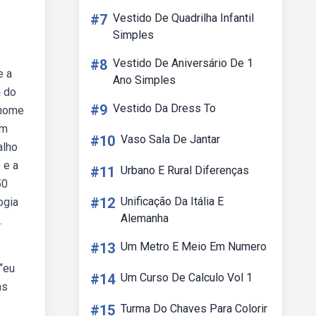
#7
Vestido De Quadrilha Infantil
Simples
#8
Vestido De Aniversário De 1
e a
Ano Simples
a do
#9
Vestido Da Dress To
 nome
 m
#10
Vaso Sala De Jantar
alho
 e a
#11
Urbano E Rural Diferenças
50
#12
Unificação Da Itália E
ogia
Alemanha
.
#13
Um Metro E Meio Em Numero
“eu
#14
Um Curso De Calculo Vol 1
as
#15
Turma Do Chaves Para Colorir