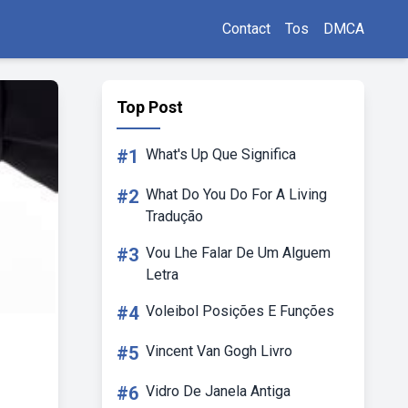
Contact
Tos
DMCA
Top Post
#1
What's Up Que Significa
#2
What Do You Do For A Living
Tradução
#3
Vou Lhe Falar De Um Alguem
Letra
#4
Voleibol Posições E Funções
#5
Vincent Van Gogh Livro
#6
Vidro De Janela Antiga