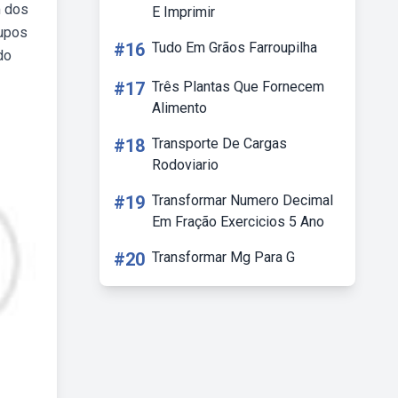
m dos
E Imprimir
rupos
#16
Tudo Em Grãos Farroupilha
do
#17
Três Plantas Que Fornecem
Alimento
#18
Transporte De Cargas
Rodoviario
#19
Transformar Numero Decimal
Em Fração Exercicios 5 Ano
#20
Transformar Mg Para G