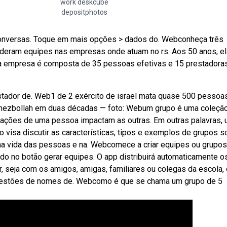
work deskcube
depositphotos
 conversas. Toque em mais opções > dados do. Webconheça três
lideram equipes nas empresas onde atuam no rs. Aos 50 anos, el
ma empresa é composta de 35 pessoas efetivas e 15 prestadora
tador de. Web1 de 2 exército de israel mata quase 500 pessoa
ta hezbollah em duas décadas — foto: Webum grupo é uma coleçã
as ações de uma pessoa impactam as outras. Em outras palavras,
 visa discutir as características, tipos e exemplos de grupos so
na vida das pessoas e na. Webcomece a criar equipes ou grupos
ndo no botão gerar equipes. O app distribuirá automaticamente o
 seja com os amigos, amigas, familiares ou colegas da escola, 
 sugestões de nomes de. Webcomo é que se chama um grupo de 5