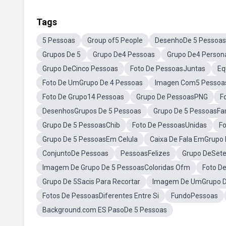
Tags
5 Pessoas
Group of5 People
DesenhoDe 5 Pessoas
Grupos De 5
Grupo De4 Pessoas
Grupo De4 Person
Grupo DeCinco Pessoas
Foto De PessoasJuntas
Eq
Foto De UmGrupo De 4 Pessoas
Imagen Com5 Pessoa
Foto De Grupo14 Pessoas
Grupo De PessoasPNG
F
DesenhosGrupos De 5 Pessoas
Grupo De 5 PessoasF
Grupo De 5 PessoasChib
Foto De PessoasUnidas
Fo
Grupo De 5 PessoasEm Celula
Caixa De Fala EmGrupo
ConjuntoDe Pessoas
PessoasFelizes
Grupo DeSete
Imagem De Grupo De 5 PessoasColoridas Ofm
Foto D
Grupo De 5Sacis Para Recortar
Imagem De UmGrupo D
Fotos De PessoasDiferentes Entre Si
FundoPessoas
Background.com ES PasoDe 5 Pessoas