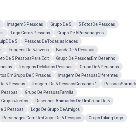
Imagem5 Pessoas
Grupo De 5
5 FotosDe Pessoas
as
Logo Com5 Pessoas
Grupo De 5Personagens
uipE De 5
Pessoas DeTodas as Idades
s
Imagens De 5Jovens
BandaDe 5 Pessoas
oto De 5 PessoasPara Edit
Grupo De PessoasEm Desenho
amosas
Imagens DeMuitas Pessoas
Grupo De6 Personas
tos EmGrupo De 5 Prssoas
Imagem De PessoasDiferentes
 De 5 Pessoas
Imagem De 5 PessoasCercando 1
PessoasSorrind
 Pessoas
Grupo De PessoasFamília
e GruposJuntos
Desenhos Animados De UmGrupo De 5
e 3 Pessoas
Logo De Grupo DeAmigos
Personages Com UmGrupo De 5 Pesspas
GrupoTaking Logo