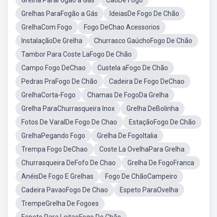
Grelha ParaFogão a Gás
CãoDe Fogo
Grelhas ParaFogão a Gás
IdeiasDe Fogo De Chão
GrelhaCom Fogo
Fogo DeChao Acessorios
InstalaçãoDe Grelha
Churrasco GaúchoFogo De Chão
Tambor Para Coste LaFogo De Chão
Campo Fogo DeChao
Custela aFogo De Chão
Pedras PraFogo De Chão
Cadeira De Fogo DeChao
GrelhaCorta-Fogo
Chamas De FogoDa Grelha
Grelha ParaChurrasqueira Inox
Grelha DeBolinha
Fotos De VaralDe Fogo De Chao
EstaçãoFogo De Chão
GrelhaPegando Fogo
Grelha De FogoItalia
Trempa Fogo DeChao
Coste La OvelhaPara Grelha
Churrasqueira DeFofo De Chao
Grelha De FogoFranca
AnéisDe Fogo E Grelhas
Fogo De ChãoCampeiro
Cadeira PavaoFogo De Chao
Espeto ParaOvelha
TrempeGrelha De Fogoes