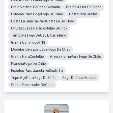
Espeto Para LeitaoFogo De Chão
Grelh Vertical DeChao Fechada
Grelha Assar DeFogão
Estação Para PoçoFogo De Chão
CostePara Grelha
Coste La Gaucha ParaCoste La De Chao
Churasqueira ParaCostelao De Inox
Template Fogo DeCão E Carreteiro
Grelha Com FogoPNG
Modelos De EspetosDe Fogo De Chao
Grelha ParaCostelão
Area ExternaPara Fogo De Chão
PlanchaFogo De Chão
Espetos Para Janela DeCoste La
Tripe AçoPara Fogo De Chão
Fogo DeChao Fraldao
Grelha Queimador DeGado