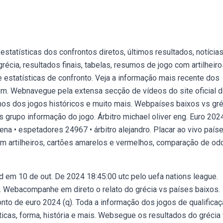
statísticas dos confrontos diretos, últimos resultados, notícias
écia, resultados finais, tabelas, resumos de jogo com artilheiro
estatísticas de confronto. Veja a informação mais recente dos
om. Webnavegue pela extensa secção de vídeos do site oficial d
umos dos jogos históricos e muito mais. Webpaíses baixos vs gré
s grupo informação do jogo. Árbitro michael oliver eng. Euro 202
rena • espetadores 24967 • árbitro alejandro. Placar ao vivo país
com artilheiros, cartões amarelos e vermelhos, comparação de od
d em 10 de out. De 2024 18:45:00 utc pelo uefa nations league.
 Webacompanhe em direto o relato do grécia vs países baixos.
nto de euro 2024 (q). Toda a informação dos jogos de qualifica
sticas, forma, história e mais. Websegue os resultados do grécia