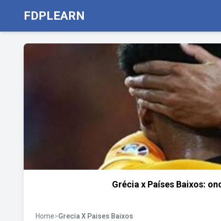
FDPLEARN
Grécia x Países Baixos: ond
Home
>
Grecia X Paises Baixos