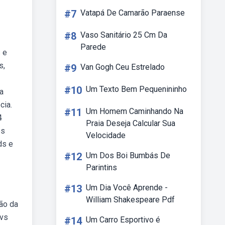
#7
Vatapá De Camarão Paraense
#8
Vaso Sanitário 25 Cm Da
Parede
 e
s,
#9
Van Gogh Ceu Estrelado
#10
Um Texto Bem Pequenininho
a
cia.
#11
Um Homem Caminhando Na
4
Praia Deseja Calcular Sua
es
Velocidade
ds e
#12
Um Dos Boi Bumbás De
Parintins
#13
Um Dia Você Aprende -
William Shakespeare Pdf
ção da
 vs
#14
Um Carro Esportivo é