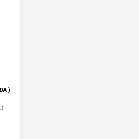
DA )
...