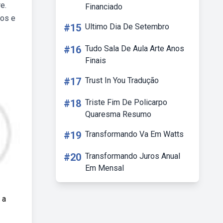
e.
Financiado
dos e
#15
Ultimo Dia De Setembro
#16
Tudo Sala De Aula Arte Anos
Finais
#17
Trust In You Tradução
#18
Triste Fim De Policarpo
Quaresma Resumo
#19
Transformando Va Em Watts
#20
Transformando Juros Anual
Em Mensal
 a