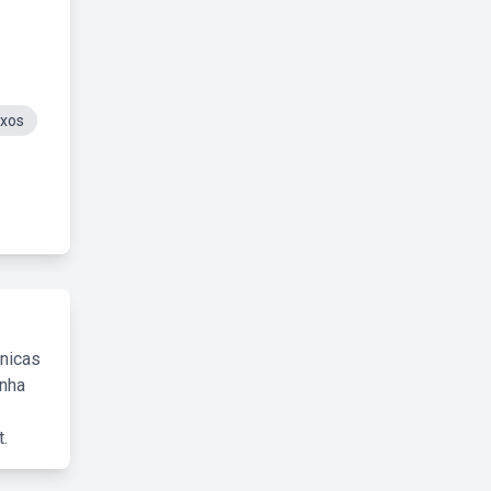
ixos
cnicas
inha
.