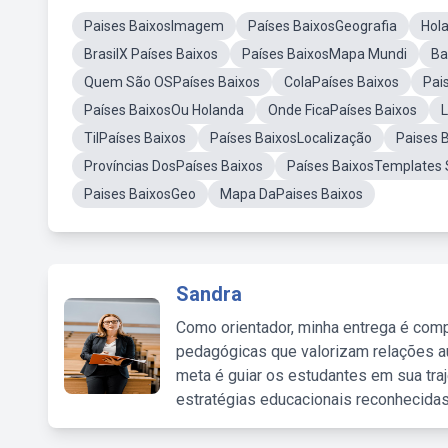
Paises BaixosImagem
Países BaixosGeografia
Hol
BrasilX Países Baixos
Países BaixosMapa Mundi
Ba
Quem São OSPaíses Baixos
ColaPaíses Baixos
Pai
Países BaixosOu Holanda
Onde FicaPaíses Baixos
L
TilPaíses Baixos
Países BaixosLocalização
Paises 
Províncias DosPaíses Baixos
Países BaixosTemplates 
Paises BaixosGeo
Mapa DaPaises Baixos
Sandra
Como orientador, minha entrega é comp
pedagógicas que valorizam relações au
meta é guiar os estudantes em sua traj
estratégias educacionais reconhecidas