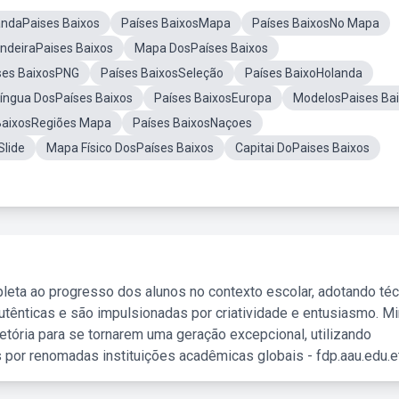
andaPaises Baixos
Países BaixosMapa
Países BaixosNo Mapa
ndeiraPaises Baixos
Mapa DosPaíses Baixos
ses BaixosPNG
Países BaixosSeleção
Países BaixoHolanda
íngua DosPaíses Baixos
Países BaixosEuropa
ModelosPaises Ba
BaixosRegiões Mapa
Países BaixosNaçoes
Slide
Mapa Físico DosPaíses Baixos
Capitai DoPaises Baixos
leta ao progresso dos alunos no contexto escolar, adotando té
tênticas e são impulsionadas por criatividade e entusiasmo. M
etória para se tornarem uma geração excepcional, utilizando
 por renomadas instituições acadêmicas globais - fdp.aau.edu.et