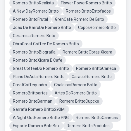
Romero BrittoRealista
Flower PowerRomero Britto
A New DayRomero Britto
Romero BrittoEstofados
Romero BritoFrutal
GrenCafe Romero De Brito
Joao De BarroDe Romero Britto
CoposRomero Britto
CeramicaRomero Brito
ObraGreat Coffee De Romero Britto
Romero BrittoBiografia
Romero BrittoObras Xicara
Romero BritoXicara E Cafe
Great CoffeeDo Romero Britto
Romero BrittoCaneca
Plano DeAula Romero Britto
CaracolRomero Britto
GreatCoffequadro
ChaleirasRomero Britto
RomeroBrittoartes
Artes DoRomero Britto
Romero BritoBarman
Romero BrittoCupcke
Garrafa Romero Britto290Ml
A Night OutRomero Britto PNG
Romero BrittoCanecas
Esporte Romero BritoBox
Romero BrittoProdutos