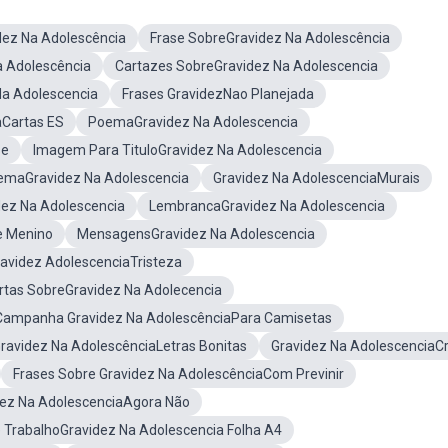
dez Na Adolescência
Frase SobreGravidez Na Adolescência
a Adolescência
Cartazes SobreGravidez Na Adolescencia
Na Adolescencia
Frases GravidezNao Planejada
aCartas ES
PoemaGravidez Na Adolescencia
se
Imagem Para TituloGravidez Na Adolescencia
maGravidez Na Adolescencia
Gravidez Na AdolescenciaMurais
dez Na Adolescencia
LembrancaGravidez Na Adolescencia
e Menino
MensagensGravidez Na Adolescencia
avidez AdolescenciaTristeza
rtas SobreGravidez Na Adolecencia
Campanha Gravidez Na AdolescênciaPara Camisetas
ravidez Na AdolescênciaLetras Bonitas
Gravidez Na AdolescenciaC
Frases Sobre Gravidez Na AdolescênciaCom Previnir
ez Na AdolescenciaAgora Não
 TrabalhoGravidez Na Adolescencia Folha A4