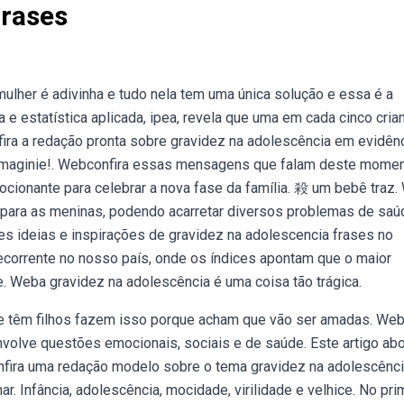
Frases
ulher é adivinha e tudo nela tem uma única solução e essa é a
sa e estatística aplicada, ipea, revela que uma em cada cinco cria
ira a redação pronta sobre gravidez na adolescência em evidên
 imaginie!. Webconfira essas mensagens que falam deste momen
mocionante para celebrar a nova fase da família. 殺 um bebê traz
o para as meninas, podendo acarretar diversos problemas de saú
s ideias e inspirações de gravidez na adolescencia frases no
recorrente no nosso país, onde os índices apontam que o maior
 Weba gravidez na adolescência é uma coisa tão trágica.
 que têm filhos fazem isso porque acham que vão ser amadas. We
volve questões emocionais, sociais e de saúde. Este artigo ab
nfira uma redação modelo sobre o tema gravidez na adolescênci
r. Infância, adolescência, mocidade, virilidade e velhice. No pri