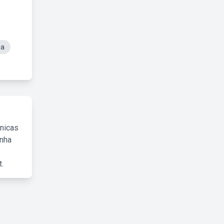
ia
cnicas
inha
.