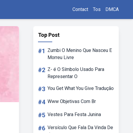
Contact
Tos
DMCA
Top Post
#1
Zumbi O Menino Que Nasceu E
Morreu Livre
#2
Z- é O Símbolo Usado Para
Representar O
#3
You Get What You Give Tradução
#4
Www Objetivas Com Br
#5
Vestes Para Festa Junina
#6
Versículo Que Fala Da Vinda De