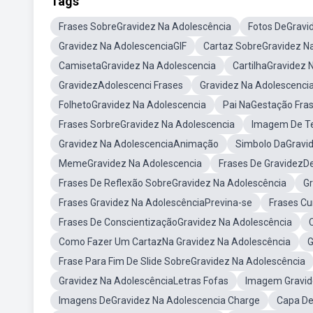
Tags
Frases SobreGravidez Na Adolescência
Fotos DeGravi
Gravidez Na AdolescenciaGIF
Cartaz SobreGravidez N
CamisetaGravidez Na Adolescencia
CartilhaGravidez 
GravidezAdolescenci Frases
Gravidez Na Adolescenci
FolhetoGravidez Na Adolescencia
Pai NaGestação Fra
Frases SorbreGravidez Na Adolescencia
Imagem De Te
Gravidez Na AdolescenciaAnimação
Simbolo DaGravi
MemeGravidez Na Adolescencia
Frases De GravidezD
Frases De Reflexão SobreGravidez Na Adolescência
Gr
Frases Gravidez Na AdolescênciaPrevina-se
Frases Cu
Frases De ConscientizaçãoGravidez Na Adolescência
Como Fazer Um CartazNa Gravidez Na Adolescência
G
Frase Para Fim De Slide SobreGravidez Na Adolescência
Gravidez Na AdolescênciaLetras Fofas
Imagem Gravid
Imagens DeGravidez Na Adolescencia Charge
Capa De