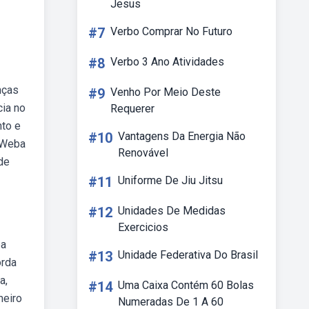
Jesus
#7
Verbo Comprar No Futuro
#8
Verbo 3 Ano Atividades
nças
#9
Venho Por Meio Deste
cia no
Requerer
to e
#10
Vantagens Da Energia Não
. Weba
Renovável
de
#11
Uniforme De Jiu Jitsu
#12
Unidades De Medidas
Exercicios
ba
#13
Unidade Federativa Do Brasil
orda
a,
#14
Uma Caixa Contém 60 Bolas
meiro
Numeradas De 1 A 60