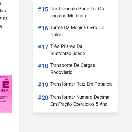
s,
#15
Um Triângulo Pode Ter Os
das
ângulos Medindo
z na
de
#16
Turma Da Monica Livro De
Colorir
#17
Três Pilares Da
Sustentabilidade
#18
Transporte De Cargas
Rodoviario
#19
Transformar Raiz Em Potencia
#20
Transformar Numero Decimal
Em Fração Exercicios 5 Ano