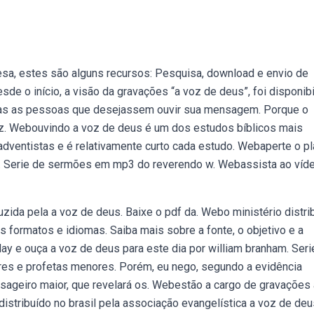
sa, estes são alguns recursos: Pesquisa, download e envio de
esde o início, a visão da gravações “a voz de deus”, foi disponibi
das as pessoas que desejassem ouvir sua mensagem. Porque o
z. Webouvindo a voz de deus é um dos estudos bíblicos mais
adventistas e é relativamente curto cada estudo. Webaperte o pl
am. Serie de sermões em mp3 do reverendo w. Webassista ao víd
uzida pela a voz de deus. Baixe o pdf da. Webo ministério distri
 formatos e idiomas. Saiba mais sobre a fonte, o objetivo e a
ay e ouça a voz de deus para este dia por william branham. Seri
s e profetas menores. Porém, eu nego, segundo a evidência
ensageiro maior, que revelará os. Webestão a cargo de gravações
 distribuído no brasil pela associação evangelística a voz de de