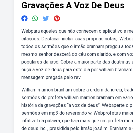
Gravações A Voz De Deus
Webpara aqueles que não conhecem o aplicativo a me
citações. Destacar, incluir suas próprias notas,. Webd
todos os sermões que o irmão branham pregou a to
mesmo senhor descerá do céu com alarido, e com vo
populares da iasd. Cobre a maior parte das doutrinas 
ouça a voz de deus para este dia por william branh
mensagem pregada pelo rev.
William marrion branham sobre a ordem da igreja, trad
sermões do profeta william marrion branham em vários
história da gravações “a voz de deus”. Webaperte o pl
sermões em mp3 do reverendo w. Webprofetas maiore
infalível da palavra, que haja mais que um profeta m
de deus inc. , presidida pelo irmão josé m. Branham e