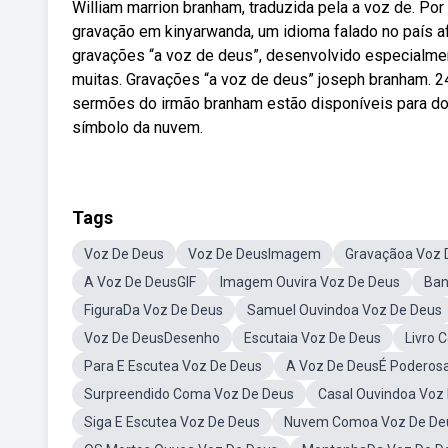
William marrion branham, traduzida pela a voz de. P
gravação em kinyarwanda, um idioma falado no país af
gravações “a voz de deus”, desenvolvido especialme
muitas. Gravações “a voz de deus” joseph branham. 24
sermões do irmão branham estão disponíveis para do
símbolo da nuvem.
Tags
Voz De Deus
Voz De DeusImagem
Gravaçãoa Voz 
A Voz De DeusGIF
Imagem Ouvira Voz De Deus
Ban
FiguraDa Voz De Deus
Samuel Ouvindoa Voz De Deus
Voz De DeusDesenho
Escutaia Voz De Deus
Livro 
Para E Escutea Voz De Deus
A Voz De DeusÉ Poderos
Surpreendido Coma Voz De Deus
Casal Ouvindoa Voz
Siga E Escutea Voz De Deus
Nuvem Comoa Voz De De