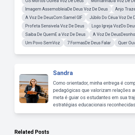
OS Mortos Ouvea Voz De Deus
MontanhaDa Voz De D
Imagem AssemobleiaDe Deus Voz De Deus
Anjo Traz
A Voz De DeusCom Samel GIF
Júbilo Do Céua Voz De 
Profeta Sensivela Voz De Deus
Logo Igreja VozDo Deu
Saiba De QuemE a Voz De Deus
A Voz De DeusDesnho 
Um Povo SemVoz
7 FormasDe Deus Falar
Quer Ouv
Sandra
Como orientador, minha entrega é comp
pedagógicas que valorizam relações au
meta é guiar os estudantes em sua traj
estratégias educacionais reconhecidas
Related Posts