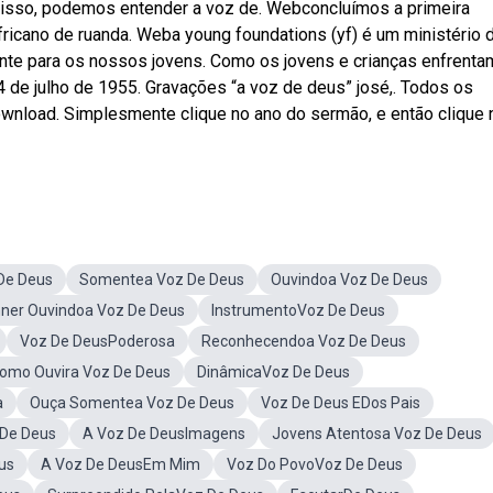
or isso, podemos entender a voz de. Webconcluímos a primeira
ricano de ruanda. Weba young foundations (yf) é um ministério 
nte para os nossos jovens. Como os jovens e crianças enfrenta
 de julho de 1955. Gravações “a voz de deus” josé,. Todos os
wnload. Simplesmente clique no ano do sermão, e então clique 
De Deus
Somentea Voz De Deus
Ouvindoa Voz De Deus
ner Ouvindoa Voz De Deus
InstrumentoVoz De Deus
Voz De DeusPoderosa
Reconhecendoa Voz De Deus
Como Ouvira Voz De Deus
DinâmicaVoz De Deus
a
Ouça Somentea Voz De Deus
Voz De Deus EDos Pais
 De Deus
A Voz De DeusImagens
Jovens Atentosa Voz De Deus
us
A Voz De DeusEm Mim
Voz Do PovoVoz De Deus