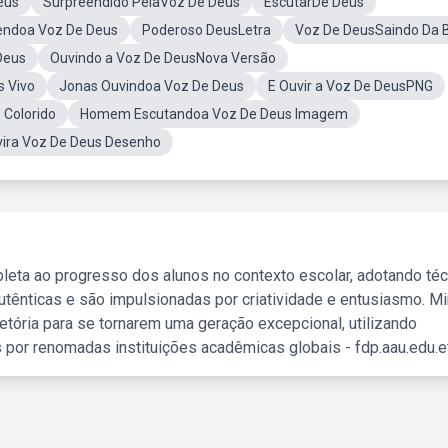
eus
Surpreendido PelaVoz De Deus
EscutarDe Deus
endoa Voz De Deus
Poderoso DeusLetra
Voz De DeusSaindo Da B
Deus
Ouvindo a Voz De DeusNova Versão
s Vivo
Jonas Ouvindoa Voz De Deus
E Ouvir a Voz De DeusPNG
Colorido
Homem Escutandoa Voz De Deus Imagem
ira Voz De Deus Desenho
leta ao progresso dos alunos no contexto escolar, adotando té
tênticas e são impulsionadas por criatividade e entusiasmo. M
etória para se tornarem uma geração excepcional, utilizando
 por renomadas instituições acadêmicas globais - fdp.aau.edu.et