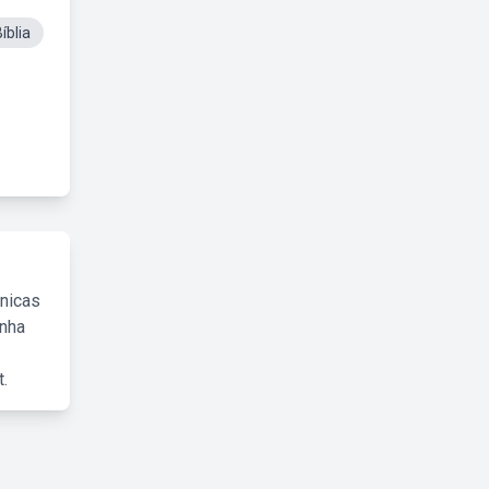
íblia
cnicas
inha
.