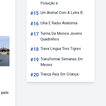
Poluição é
#15
Um Animal Com A Letra B
#16
Ulna E Radio Anatomia
#17
Turma Da Monica Jovens
Quadrinhos
#18
Trava Lingua Tres Tigres
#19
Transformar Semanas Em
Meses
#20
Trança Raiz Em Criança
s pelo