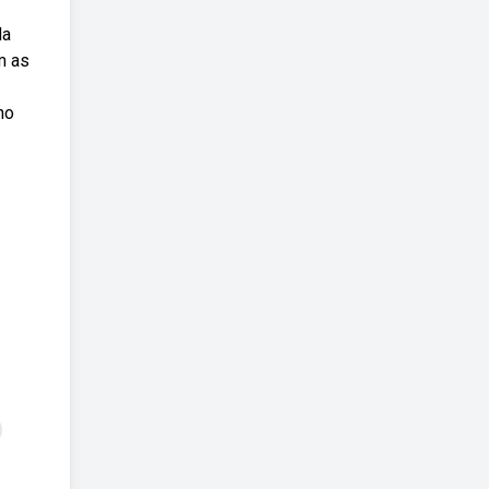
da
m as
no