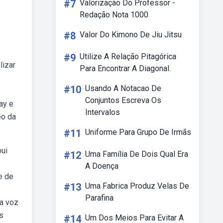
#7
Valorização Do Professor -
Redação Nota 1000
#8
Valor Do Kimono De Jiu Jitsu
#9
Utilize A Relação Pitagórica
lizar
Para Encontrar A Diagonal.
#10
Usando A Notacao De
Conjuntos Escreva Os
ay e
Intervalos
eo da
#11
Uniforme Para Grupo De Irmãs
bui
#12
Uma Família De Dois Qual Era
A Doença
e de
#13
Uma Fabrica Produz Velas De
Parafina
 a voz
us
#14
Um Dos Meios Para Evitar A