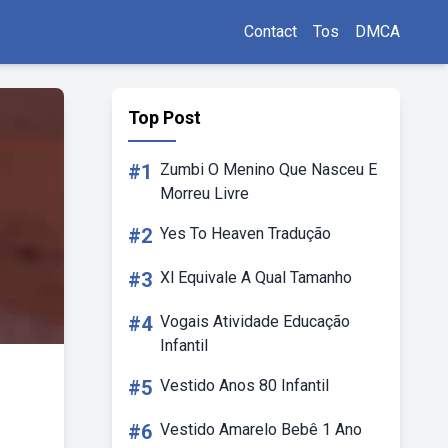
Contact
Tos
DMCA
Top Post
#1
Zumbi O Menino Que Nasceu E
Morreu Livre
#2
Yes To Heaven Tradução
#3
Xl Equivale A Qual Tamanho
#4
Vogais Atividade Educação
Infantil
#5
Vestido Anos 80 Infantil
#6
Vestido Amarelo Bebê 1 Ano