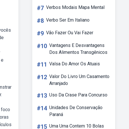
#7
Verbos Modais Mapa Mental
#8
Verbo Ser Em Italiano
 vocês
#9
Vão Fazer Ou Vai Fazer
de
#10
Vantagens E Desvantagens
Dos Alimentos Transgênicos
r
 e
#11
Valsa Do Amor Os Atuais
#12
Valor Do Livro Um Casamento
Arranjado
nstrar
.
#13
Uso Da Crase Para Concurso
#14
Unidades De Conservação
 foco
Paraná
doras
ículos
#15
Uma Urna Contem 10 Bolas