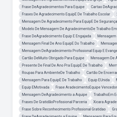
Frase DeAgradecimentos Para Equipe
Cartao DeAgrad
Frases De Agradecimento EquipE De Trabalho Escolar
Mensagem De Agradecimento Para EquipE De Segurança
Modelo De Mensagem De AgradecimentoDe Trabalho Em 
Frase DeAgradecimento Equip E Engajada
Mensagem D
Mensagem Final De Ano EquipE Do Trabalho
Mensagem
Mensagem DeAgradecimento Profissional Equip E Evange
Cartão DeMuito Obrigado Para Equipe
Mensagem De A
Presente De Final De Ano Pra EquipE De Trabalho
Meme
Roupas Para AmbienteDe Trabalho
Cartão De Encerra
Mensagem Para EquipE De Trabalho
Equip EUnida
Equip EMotivada
Frase AradecimentoEquipe Vencedo
Mensagem DeAgradecimento a Aquipe
TrabalhoEm Eq
Frases De GratidãoProfissional Parceria
Xicara Agrade
Frase Sobre Reconhecimento Profissional Gratidao
Gr
Frase DeAgradecimento a Equipe
Mensagem Para Equi