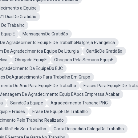
ecimento a Equipe
21 DiasDe Gratidão
 Do Trabalho
Equip E
MensagensDe Gratidão
e Agradecimento Equip E De TrabalhoNa Igreja Evangelica
 De Agradecimentoa Equipe De Liturgia
CartãoDe Gratidão
lica
Obrigado EquipE
Obrigado Pela Semana EquipE
gradecimento Da EquipeDo EJC
s DeAgradecimento Para Trabalho Em Grupo
mento Do Ano Para EquipE De Trabalho
Frases Para EquipE De Trab
Mensagem De Agradecimento Equip EApos Empressa Acabar
ra
SaindoDa Equipe
Agradedimento Trabaho PNG
uip E Frases
Frase De EquipE De Trabalho
cimento Pelo Trabalho Realizado
atidãoPelo Seu Trabalho
Carta Despedida ColegaDe Trabalho
p EGestora De Garra No Trabalho