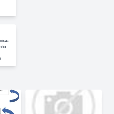
cnicas
inha
.