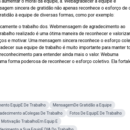
 a aumentar o moral da equipe, a. Webagradecer à equipe é
nsagem sincera de gratidão não apenas reconhece o esforço de 
atidão à equipe de diversas formas, como por exemplo:
licamente o trabalho dos. Webmensagem de agradecimento ao
balho realizado é uma ótima maneira de reconhecer e valorizar
aços e motivar. Uma mensagem sincera reconhece o esforço cole
radecer sua equipe de trabalho é muito importante para manter 
reconhecimento para entender ainda mais o valor. Webuma
a forma poderosa de reconhecer o esforço coletivo. Ela forta
ento EquipE De Trabalho
MensagemDe Gratidão a Equipe
adecimento aColegas De Trabalho
Fotos De EquipE De Trabalho
e Motivação TrabalhoEm Equip E
decimento a Sua EquipE DIA Do Trabalho