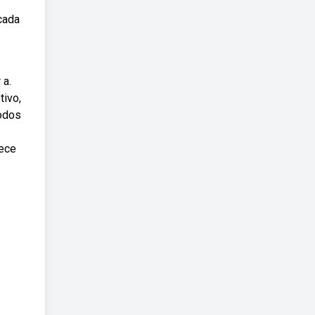
cada
 a.
tivo,
todos
lece