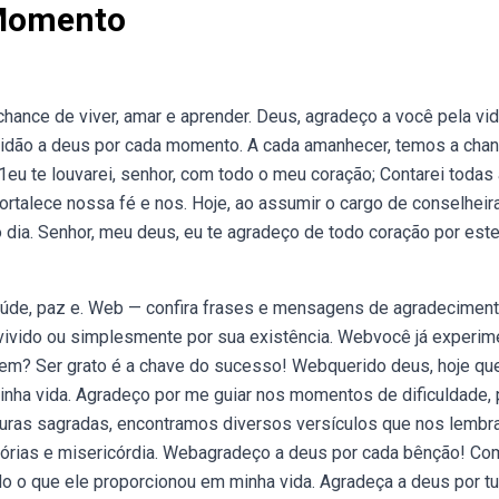
 Momento
ance de viver, amar e aprender. Deus, agradeço a você pela vid
atidão a deus por cada momento. A cada amanhecer, temos a cha
eu te louvarei, senhor, com todo o meu coração; Contarei todas
fortalece nossa fé e nos. Hoje, ao assumir o cargo de conselheir
o dia. Senhor, meu deus, eu te agradeço de todo coração por est
aúde, paz e. Web — confira frases e mensagens de agradeciment
a vivido ou simplesmente por sua existência. Webvocê já experi
tem? Ser grato é a chave do sucesso! Webquerido deus, hoje qu
nha vida. Agradeço por me guiar nos momentos de dificuldade, 
uras sagradas, encontramos diversos versículos que nos lembr
itórias e misericórdia. Webagradeço a deus por cada bênção! Co
do o que ele proporcionou em minha vida. Agradeça a deus por tu