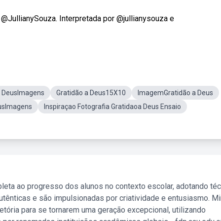
 @JullianySouza. Interpretada por @jullianysouza e
a DeusImagens
Gratidão a Deus15X10
ImagemGratidão a Deus
eusImagens
Inspiraçao Fotografia Gratidaoa Deus Ensaio
leta ao progresso dos alunos no contexto escolar, adotando té
tênticas e são impulsionadas por criatividade e entusiasmo. M
etória para se tornarem uma geração excepcional, utilizando