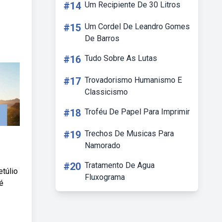
#14
Um Recipiente De 30 Litros
#15
Um Cordel De Leandro Gomes
De Barros
#16
Tudo Sobre As Lutas
#17
Trovadorismo Humanismo E
Classicismo
#18
Troféu De Papel Para Imprimir
#19
Trechos De Musicas Para
Namorado
#20
Tratamento De Agua
etúlio
Fluxograma
é