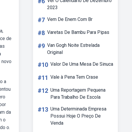
#6
Ver O Calendário De Dezembro
2023
#7
Vem De Enem Com Br
a,
#8
Varetas De Bambu Para Pipas
nce de
#9
Van Gogh Noite Estrelada
 as
Original
a
e novo
#10
Valor De Uma Mesa De Sinuca
#11
Vale à Pena Tem Crase
o a
mentou
#12
Uma Reportagem Pequena
ero
Para Trabalho De Escola
por
#13
Uma Determinada Empresa
am da
Possui Hoje O Preço De
m o
Venda
do o.