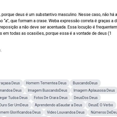
 porque deus é um substantivo masculino. Nesse caso, não há 
ino “a”, que formam a crase. Weba expressão correta é graças a d
 preposição a não deve ser acentuada. Essa locução é frequente
tos em todas as ocasiões, porque essa é a vontade de deus (1
.
raçasa Deus
Homem Tementea Deus
BuscandoDeus
mandoa Deus
Imagem BuscandoDeus
Imagem Aplausosa Deus
regar Tudoa Deus
Fotos De Orara Deus
DeusDos Deus
 Duro Ser UmDeus
Aprendendo aSaudar a Deus
DeusE O Verbo
mem Glorificandoa Deus
Video Louvandoa Deus
Números DeDe