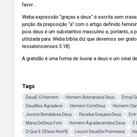
favor ...
Weba expressão “graças a deus” é escrita sem crase,
junção da preposição “a” com o artigo definido femin
pois deus é um substantivo masculino e, portanto, a
utilizada para. Weba bíblia diz que devemos ser gra
tessalonicenses 5:18).
A gratidão é uma forma de louvar a deus e um sinal de
Tags
DeusE O Homem
Homem Adorandoa Deus
Emoji G
DeusNos Agradece
Homem ComDeus
Homem Cla
Jovens Rendidosa Deus
Receba Graçasa Deus
Ent
Mana DeDeus Foto
Homem Agradecendoa Deus
É
O Que E ODeus Renfã
Louvor DeusDe Promessa
Ho