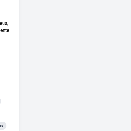
a
eus,
mente
us