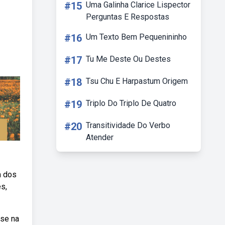
#15
Uma Galinha Clarice Lispector
Perguntas E Respostas
#16
Um Texto Bem Pequenininho
#17
Tu Me Deste Ou Destes
#18
Tsu Chu E Harpastum Origem
#19
Triplo Do Triplo De Quatro
#20
Transitividade Do Verbo
Atender
m dos
s,
ase na