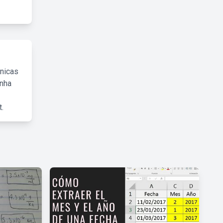
cnicas
inha
.