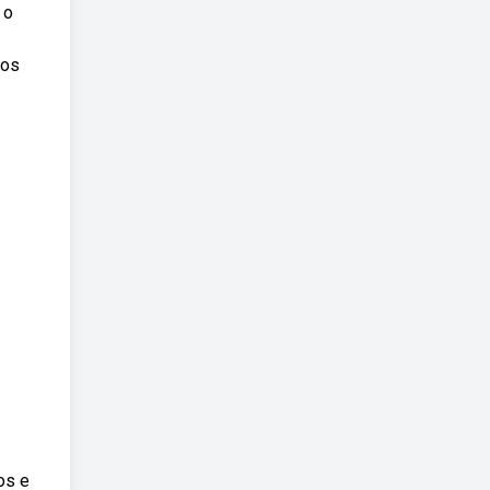
 o
mos
os e