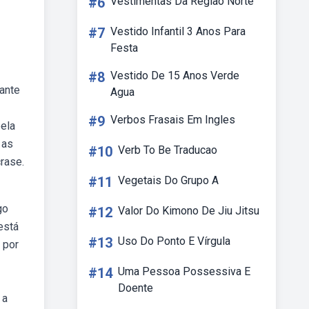
#6
Vestimentas Da Região Norte
#7
Vestido Infantil 3 Anos Para
Festa
#8
Vestido De 15 Anos Verde
tante
Agua
#9
Verbos Frasais Em Ingles
pela
 as
#10
Verb To Be Traducao
rase.
#11
Vegetais Do Grupo A
go
#12
Valor Do Kimono De Jiu Jitsu
está
#13
Uso Do Ponto E Vírgula
 por
#14
Uma Pessoa Possessiva E
Doente
 a