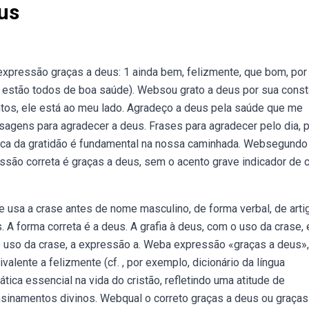
us
xpressão graças a deus: 1 ainda bem, felizmente, que bom, por
s, estão todos de boa saúde). Websou grato a deus por sua cons
tos, ele está ao meu lado. Agradeço a deus pela saúde que me
agens para agradecer a deus. Frases para agradecer pelo dia, 
ática da gratidão é fundamental na nossa caminhada. Websegundo
ssão correta é graças a deus, sem o acento grave indicador de c
e usa a crase antes de nome masculino, de forma verbal, de arti
A forma correta é a deus. A grafia à deus, com o uso da crase, 
o uso da crase, a expressão a. Weba expressão «graças a deus»,
alente a felizmente (cf. , por exemplo, dicionário da língua
ica essencial na vida do cristão, refletindo uma atitude de
sinamentos divinos. Webqual o correto graças a deus ou graças