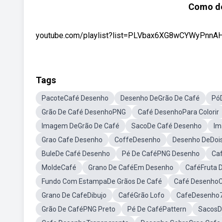
Como de
youtube.com/playlist?list=PLVbax6XG8wCYWyPnnAH
Tags
PacoteCafé Desenho
Desenho DeGrão De Café
Pó
Grão De Café DesenhoPNG
Café DesenhoPara Colorir
Imagem DeGrão De Café
SacoDe Café Desenho
Im
Grao Cafe Desenho
CoffeDesenho
Desenho DeDoi
BuleDe Café Desenho
Pé De CaféPNG Desenho
Ca
MoldeCafé
Grano De CaféEm Desenho
CaféFruta 
Fundo Com EstampaDe Grãos De Café
Café DesenhoC
Grano De CafeDibujo
CaféGrão Lofo
CafeDesenho
Grão De CaféPNG Preto
Pé De CaféPattern
SacosD