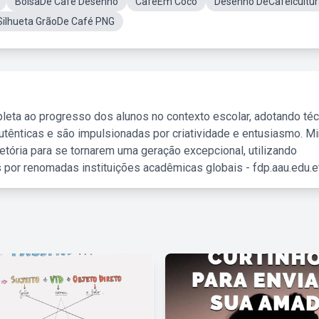
BolsaDe Cafe Desenho
CaféEm Coco
Desenho DeCafeicultur
Silhueta GrãoDe Café PNG
leta ao progresso dos alunos no contexto escolar, adotando té
tênticas e são impulsionadas por criatividade e entusiasmo. M
etória para se tornarem uma geração excepcional, utilizando
 por renomadas instituições acadêmicas globais - fdp.aau.edu.et