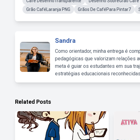
Cafe DesenhoTransparente
Desenho SobreGrao Cafe
Grão CaféLaranja PNG
Grãos De CaféPara Pintar7
Sandra
Como orientador, minha entrega é comp
pedagógicas que valorizam relações au
meta é guiar os estudantes em sua traj
estratégias educacionais reconhecidas
Related Posts