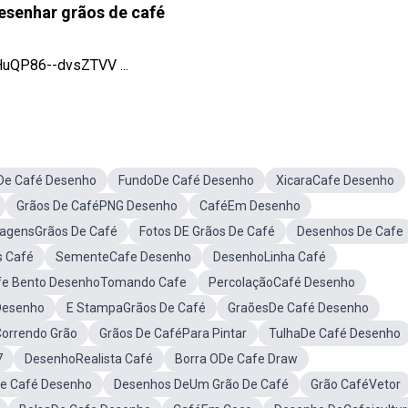
senhar grãos de café
uQP86--dvsZTVV ...
De Café Desenho
FundoDe Café Desenho
XicaraCafe Desenho
Grãos De CaféPNG Desenho
CaféEm Desenho
agensGrãos De Café
Fotos DE Grãos De Café
Desenhos De Cafe
s Café
SementeCafe Desenho
DesenhoLinha Café
fe Bento DesenhoTomando Cafe
PercolaçãoCafé Desenho
Desenho
E StampaGrãos De Café
GraõesDe Café Desenho
orrendo Grão
Grãos De CaféPara Pintar
TulhaDe Café Desenho
7
DesenhoRealista Café
Borra ODe Cafe Draw
e Café Desenho
Desenhos DeUm Grão De Café
Grão CaféVetor