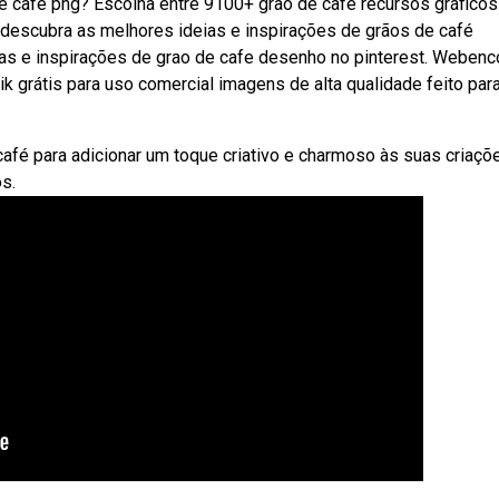
 café png? Escolha entre 9100+ grão de café recursos gráficos
bdescubra as melhores ideias e inspirações de grãos de café
as e inspirações de grao de cafe desenho no pinterest. Webenc
k grátis para uso comercial imagens de alta qualidade feito par
é para adicionar um toque criativo e charmoso às suas criaçõ
s.