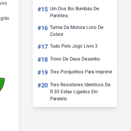
ivos
#15
Um Dos Boi Bumbás De
Parintins
 grão
#16
Turma Da Monica Livro De
Colorir
#17
Tudo Pelo Jogo Livro 3
#18
Trono De Deus Desenho
#19
Tres Porquinhos Para Imprimir
#20
Tres Resistores Identicos De
R 30 Estao Ligados Em
Paralelo