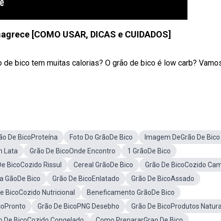
magrece [COMO USAR, DICAS e CUIDADOS]
 de bico tem muitas calorias? O grão de bico é low carb? Vamo
ão De BicoProteína
Foto Do GrãoDe Bico
Imagem DeGrão De Bico
m Lata
Grão De BicoOnde Encontro
1 GrãoDe Bico
De BicoCozido Rissul
Cereal GrãoDe Bico
Grão De BicoCozido Cam
a GãoDe Bico
Grão De BicoEnlatado
Grão De BicoAssado
e BicoCozido Nutricional
Beneficamento GrãoDe Bico
coPronto
Grão De BicoPNG Desebho
Grão De BicoProdutos Natura
o De BicoCozido Congelado
Como PrepararGrao De Bico