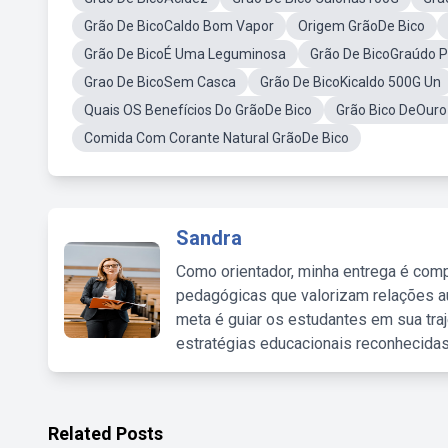
Grão De BicoCaldo Bom Vapor
Origem GrãoDe Bico
Grão De BicoÉ Uma Leguminosa
Grão De BicoGraúdo 
Grao De BicoSem Casca
Grão De BicoKicaldo 500G Un
Quais OS Benefícios Do GrãoDe Bico
Grão Bico DeOuro
Comida Com Corante Natural GrãoDe Bico
Sandra
Como orientador, minha entrega é comp
pedagógicas que valorizam relações au
meta é guiar os estudantes em sua traj
estratégias educacionais reconhecidas
Related Posts