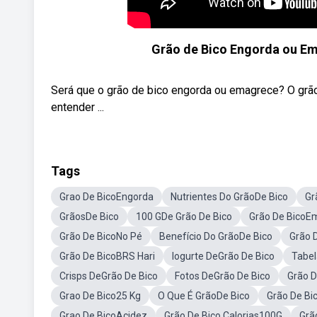
Grão de Bico Engorda ou E
Será que o grão de bico engorda ou emagrece? O grão
entender ...
Tags
Grao De BicoEngorda
Nutrientes Do GrãoDe Bico
Gr
GrãosDe Bico
100 GDe Grão De Bico
Grão De BicoE
Grão De BicoNo Pé
Benefício Do GrãoDe Bico
Grão 
Grão De BicoBRS Hari
Iogurte DeGrão De Bico
Tabel
Crisps DeGrão De Bico
Fotos DeGrão De Bico
Grão D
Grao De Bico25 Kg
O Que É GrãoDe Bico
Grão De Bi
Grao De BicoAcidez
Grão De Bico Calorias100G
Grã