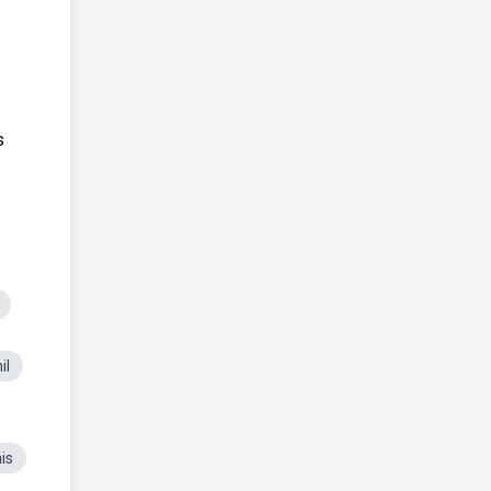
s
il
is