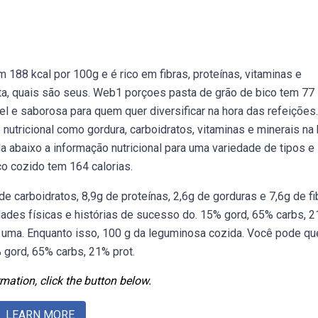
188 kcal por 100g e é rico em fibras, proteínas, vitaminas e
ieta, quais são seus. Web1 porçoes pasta de grão de bico tem 77
el e saborosa para quem quer diversificar na hora das refeições
 nutricional como gordura, carboidratos, vitaminas e minerais na
 abaixo a informação nutricional para uma variedade de tipos e
o cozido tem 164 calorias.
de carboidratos, 8,9g de proteínas, 2,6g de gorduras e 7,6g de fi
ades físicas e histórias de sucesso do. 15% gord, 65% carbs, 
as, uma. Enquanto isso, 100 g da leguminosa cozida. Você pode q
 gord, 65% carbs, 21% prot.
mation, click the button below.
LEARN MORE