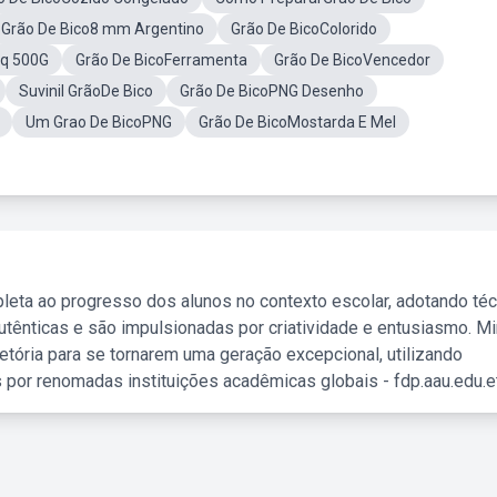
Grão De Bico8 mm Argentino
Grão De BicoColorido
Pq 500G
Grão De BicoFerramenta
Grão De BicoVencedor
Suvinil GrãoDe Bico
Grão De BicoPNG Desenho
Um Grao De BicoPNG
Grão De BicoMostarda E Mel
leta ao progresso dos alunos no contexto escolar, adotando té
tênticas e são impulsionadas por criatividade e entusiasmo. M
etória para se tornarem uma geração excepcional, utilizando
 por renomadas instituições acadêmicas globais - fdp.aau.edu.et