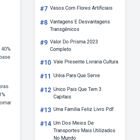
#7
Vasos Com Flores Artificiais
#8
Vantagens E Desvantagens
Transgênicos
#9
Valor Do Prisma 2023
. 40%
Completo
 base
#10
Vale Presente Livraria Cultura
#11
Uréia Para Que Serve
bras.
#12
Unico Pais Que Tem 3
21%
Capitais
ueimar
#13
Uma Família Feliz Livro Pdf
#14
Um Dos Meios De
Transportes Mais Utilizados
No Mundo