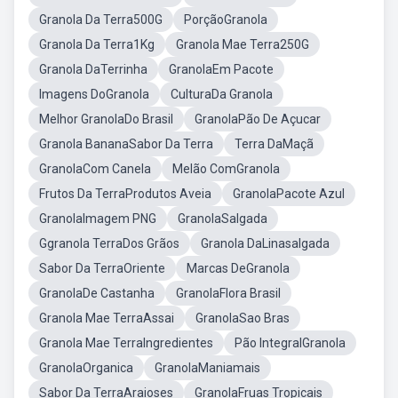
Granola Da Terra500G
PorçãoGranola
Granola Da Terra1Kg
Granola Mae Terra250G
Granola DaTerrinha
GranolaEm Pacote
Imagens DoGranola
CulturaDa Granola
Melhor GranolaDo Brasil
GranolaPão De Açucar
Granola BananaSabor Da Terra
Terra DaMaçã
GranolaCom Canela
Melão ComGranola
Frutos Da TerraProdutos Aveia
GranolaPacote Azul
GranolaImagem PNG
GranolaSalgada
Ggranola TerraDos Grãos
Granola DaLinasalgada
Sabor Da TerraOriente
Marcas DeGranola
GranolaDe Castanha
GranolaFlora Brasil
Granola Mae TerraAssai
GranolaSao Bras
Granola Mae TerraIngredientes
Pão IntegralGranola
GranolaOrganica
GranolaManiamais
Sabor Da TerraAraioses
GranolaFruas Tropicais