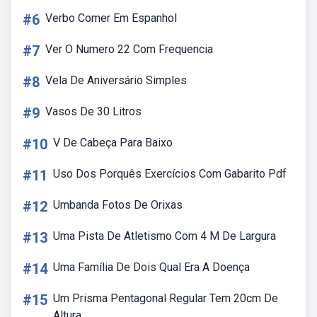
#6
Verbo Comer Em Espanhol
#7
Ver O Numero 22 Com Frequencia
#8
Vela De Aniversário Simples
#9
Vasos De 30 Litros
#10
V De Cabeça Para Baixo
#11
Uso Dos Porquês Exercícios Com Gabarito Pdf
#12
Umbanda Fotos De Orixas
#13
Uma Pista De Atletismo Com 4 M De Largura
#14
Uma Família De Dois Qual Era A Doença
#15
Um Prisma Pentagonal Regular Tem 20cm De
Altura