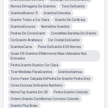
Nomes EImagens De Granitos
Tons DeGranito
GranitosBranco 'S
GranitosColoridos
Granito Todos a Cor Clara
Granito De CorAreia
GranitosEscuros
NomeDos Granitos
Pedras De CoresGranit
CoresMais Baratas Do Granito
CorGranito Arabesco
Cor Cristal DeGranito
GranitosCaros
Pisos DeGranito EOS Nomes
Quais OS Granitos EMármores Mais Utilizados Nos
Emirados
Pedra Granito Rustico Cor Clara
Tirar Medidas ParaGranitos
GranitosSamoa
Como Fazer Calçada DePedra De Granito Pedra Gres
Cores Escuras DeGranito Banheiro
NomeTop Granito Em 3D
Pedra Granito Colorido
Ordem Granito ComNomes Corretos Colorido
Granito Plus Braw