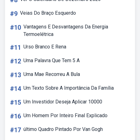
#8
#9
Veias Do Braço Esquerdo
#10
Vantagens E Desvantagens Da Energia
Termoelétrica
#11
Urso Branco E Rena
#12
Uma Palavra Que Tem 5 A
#13
Uma Mae Recorreu A Bula
#14
Um Texto Sobre A Importância Da Família
#15
Um Investidor Deseja Aplicar 10000
#16
Um Homem Por Inteiro Final Explicado
#17
último Quadro Pintado Por Van Gogh