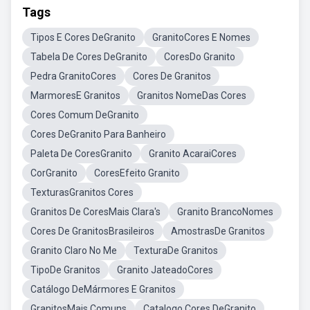
Tags
Tipos E Cores DeGranito
GranitoCores E Nomes
Tabela De Cores DeGranito
CoresDo Granito
Pedra GranitoCores
Cores De Granitos
MarmoresE Granitos
Granitos NomeDas Cores
Cores Comum DeGranito
Cores DeGranito Para Banheiro
Paleta De CoresGranito
Granito AcaraiCores
CorGranito
CoresEfeito Granito
TexturasGranitos Cores
Granitos De CoresMais Clara's
Granito BrancoNomes
Cores De GranitosBrasileiros
AmostrasDe Granitos
Granito Claro No Me
TexturaDe Granitos
TipoDe Granitos
Granito JateadoCores
Catálogo DeMármores E Granitos
GranitosMais Comuns
Catalogo Cores DeGranito