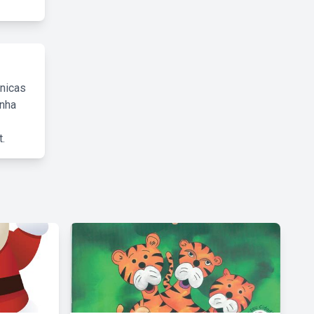
cnicas
inha
.