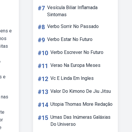
#7
Vesícula Biliar Inflamada
Sintomas
#8
Verbo Sorrir No Passado
gens e
nos
#9
Verbo Estar No Futuro
itas
#10
Verbo Escrever No Futuro
o
#11
Verao Na Europa Meses
s e
#12
Vc E Linda Em Ingles
#13
Valor Do Kimono De Jiu Jitsu
 nas
#14
Utopia Thomas More Redação
 te
#15
Umas Das Inúmeras Galáxias
or
Do Universo
e