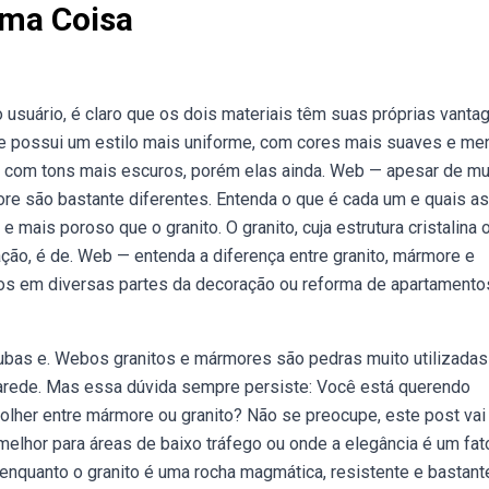
sma Coisa
suário, é claro que os dois materiais têm suas próprias vanta
e possui um estilo mais uniforme, com cores mais suaves e me
 com tons mais escuros, porém elas ainda. Web — apesar de mu
re são bastante diferentes. Entenda o que é cada um e quais as
mais poroso que o granito. O granito, cuja estrutura cristalina 
ção, é de. Web — entenda a diferença entre granito, mármore e
os em diversas partes da decoração ou reforma de apartamento
 cubas e. Webos granitos e mármores são pedras muito utilizadas
arede. Mas essa dúvida sempre persiste: Você está querendo
olher entre mármore ou granito? Não se preocupe, este post vai
lhor para áreas de baixo tráfego ou onde a elegância é um fat
enquanto o granito é uma rocha magmática, resistente e bastant