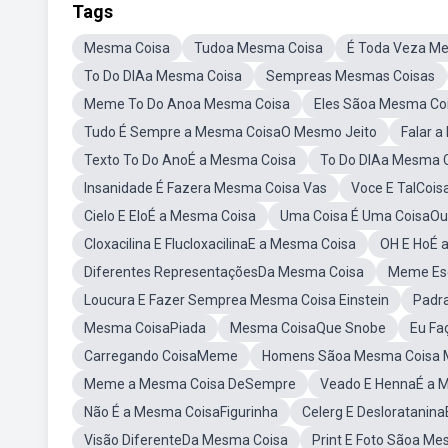
Tags
Mesma Coisa
Tudoa Mesma Coisa
É Toda Veza M
To Do DIAa Mesma Coisa
Sempreas Mesmas Coisas
Meme To Do Anoa Mesma Coisa
Eles Sãoa Mesma C
Tudo É Sempre a Mesma CoisaO Mesmo Jeito
Falar 
Texto To Do AnoÉ a Mesma Coisa
To Do DIAa Mesma C
Insanidade É Fazera Mesma Coisa Vas
Voce E TalCois
Cielo E EloÉ a Mesma Coisa
Uma Coisa É Uma CoisaOut
Cloxacilina E FlucloxacilinaE a Mesma Coisa
OH E HoÉ 
Diferentes RepresentaçõesDa Mesma Coisa
Meme Esc
Loucura E Fazer Semprea Mesma Coisa Einstein
Padr
Mesma CoisaPiada
Mesma CoisaQue Snobe
Eu Fa
Carregando CoisaMeme
Homens Sãoa Mesma Coisa
Meme a Mesma Coisa DeSempre
Veado E HennaÉ a 
Não É a Mesma CoisaFigurinha
Celerg E Desloratanin
Visão DiferenteDa Mesma Coisa
Print E Foto Sãoa Me