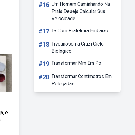
#16
Um Homem Caminhando Na
Praia Deseja Calcular Sua
Velocidade
#17
Tv Com Prateleira Embaixo
#18
Trypanosoma Cruzi Ciclo
Biologico
#19
Transformar Mm Em Pol
#20
Transformar Centímetros Em
Polegadas
a, é
m