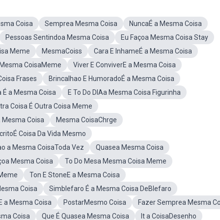
esma Coisa
Semprea Mesma Coisa
NuncaÉ a Mesma Coisa
Pessoas Sentindoa Mesma Coisa
Eu Façoa Mesma Coisa Stay
oisa Meme
MesmaCoiss
Cara E InhameÉ a Mesma Coisa
a Mesma CoisaMeme
Viver E ConviverE a Mesma Coisa
oisa Frases
Brincalhao E HumoradoÉ a Mesma Coisa
a É a Mesma Coisa
E To Do DIAa Mesma Coisa Figurinha
ra Coisa É Outra Coisa Meme
a Mesma Coisa
Mesma CoisaChrge
ritoÉ Coisa Da Vida Mesmo
ao a Mesma CoisaToda Vez
Quasea Mesma Coisa
çoa Mesma Coisa
To Do Mesa Mesma Coisa Meme
 Meme
Ton E StoneE a Mesma Coisa
Mesma Coisa
Simblefaro É a Mesma Coisa DeBlefaro
aE a Mesma Coisa
PostarMesmo Coisa
Fazer Semprea Mesma Co
sma Coisa
Que É Quasea Mesma Coisa
It a CoisaDesenho