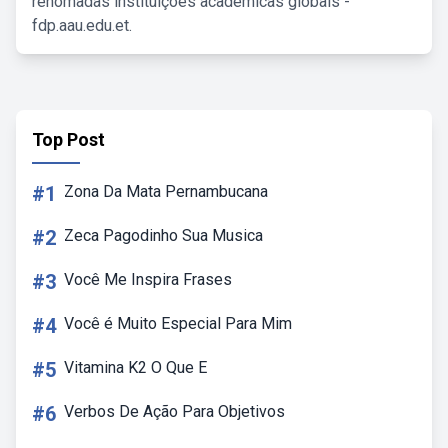
renomadas instituições acadêmicas globais -
fdp.aau.edu.et.
Top Post
#1
Zona Da Mata Pernambucana
#2
Zeca Pagodinho Sua Musica
#3
Você Me Inspira Frases
#4
Você é Muito Especial Para Mim
#5
Vitamina K2 O Que E
#6
Verbos De Ação Para Objetivos