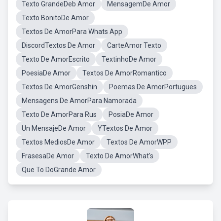
Texto GrandeDeb Amor
MensagemDe Amor
Texto BonitoDe Amor
Textos De AmorPara Whats App
DiscordTextos De Amor
CarteAmor Texto
Texto De AmorEscrito
TextinhoDe Amor
PoesiaDe Amor
Textos De AmorRomantico
Textos De AmorGenshin
Poemas De AmorPortugues
Mensagens De AmorPara Namorada
Texto De AmorPara Rus
PosiaDe Amor
Un MensajeDe Amor
YTextos De Amor
Textos MediosDe Amor
Textos De AmorWPP
FrasesaDe Amor
Texto De AmorWhat's
Que To DoGrande Amor