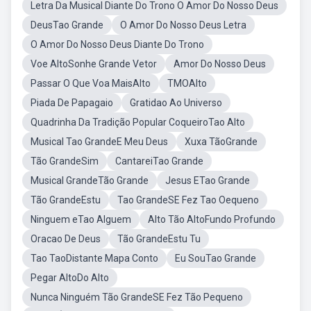
Letra Da Musical Diante Do Trono O Amor Do Nosso Deus
DeusTao Grande
O Amor Do Nosso Deus Letra
O Amor Do Nosso Deus Diante Do Trono
Voe AltoSonhe Grande Vetor
Amor Do Nosso Deus
Passar O Que Voa MaisAlto
TMOAlto
Piada De Papagaio
Gratidao Ao Universo
Quadrinha Da Tradição Popular CoqueiroTao Alto
Musical Tao GrandeE Meu Deus
Xuxa TãoGrande
Tão GrandeSim
CantareiTao Grande
Musical GrandeTão Grande
Jesus ETao Grande
Tão GrandeEstu
Tao GrandeSE Fez Tao Oequeno
Ninguem eTao Alguem
Alto Tão AltoFundo Profundo
Oracao De Deus
Tão GrandeEstu Tu
Tao TaoDistante Mapa Conto
Eu SouTao Grande
Pegar AltoDo Alto
Nunca Ninguém Tão GrandeSE Fez Tão Pequeno