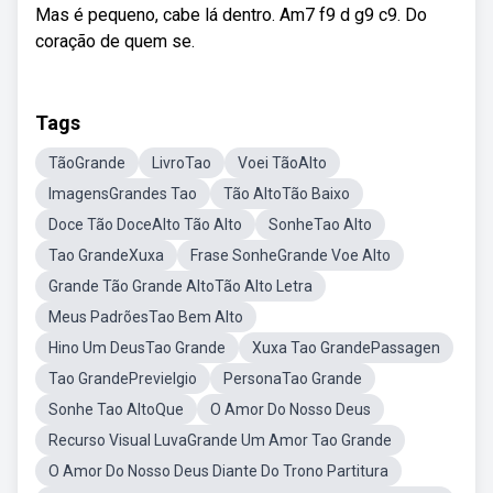
Mas é pequeno, cabe lá dentro. Am7 f9 d g9 c9. Do
coração de quem se.
Tags
TãoGrande
LivroTao
Voei TãoAlto
ImagensGrandes Tao
Tão AltoTão Baixo
Doce Tão DoceAlto Tão Alto
SonheTao Alto
Tao GrandeXuxa
Frase SonheGrande Voe Alto
Grande Tão Grande AltoTão Alto Letra
Meus PadrõesTao Bem Alto
Hino Um DeusTao Grande
Xuxa Tao GrandePassagen
Tao GrandePrevielgio
PersonaTao Grande
Sonhe Tao AltoQue
O Amor Do Nosso Deus
Recurso Visual LuvaGrande Um Amor Tao Grande
O Amor Do Nosso Deus Diante Do Trono Partitura