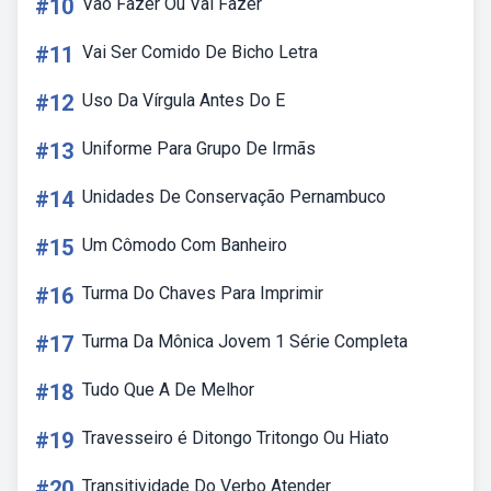
#10
Vão Fazer Ou Vai Fazer
#11
Vai Ser Comido De Bicho Letra
#12
Uso Da Vírgula Antes Do E
#13
Uniforme Para Grupo De Irmãs
#14
Unidades De Conservação Pernambuco
#15
Um Cômodo Com Banheiro
#16
Turma Do Chaves Para Imprimir
#17
Turma Da Mônica Jovem 1 Série Completa
#18
Tudo Que A De Melhor
#19
Travesseiro é Ditongo Tritongo Ou Hiato
#20
Transitividade Do Verbo Atender