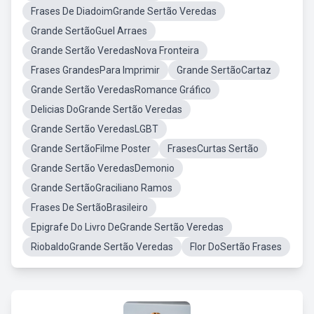
Frases De DiadoimGrande Sertão Veredas
Grande SertãoGuel Arraes
Grande Sertão VeredasNova Fronteira
Frases GrandesPara Imprimir
Grande SertãoCartaz
Grande Sertão VeredasRomance Gráfico
Delicias DoGrande Sertão Veredas
Grande Sertão VeredasLGBT
Grande SertãoFilme Poster
FrasesCurtas Sertão
Grande Sertão VeredasDemonio
Grande SertãoGraciliano Ramos
Frases De SertãoBrasileiro
Epigrafe Do Livro DeGrande Sertão Veredas
RiobaldoGrande Sertão Veredas
Flor DoSertão Frases