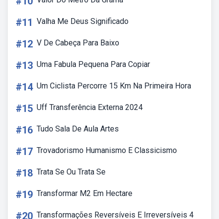
#10
#11
Valha Me Deus Significado
#12
V De Cabeça Para Baixo
#13
Uma Fabula Pequena Para Copiar
#14
Um Ciclista Percorre 15 Km Na Primeira Hora
#15
Uff Transferência Externa 2024
#16
Tudo Sala De Aula Artes
#17
Trovadorismo Humanismo E Classicismo
#18
Trata Se Ou Trata Se
#19
Transformar M2 Em Hectare
#20
Transformações Reversíveis E Irreversíveis 4