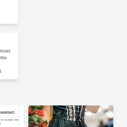
cnicas
inha
.