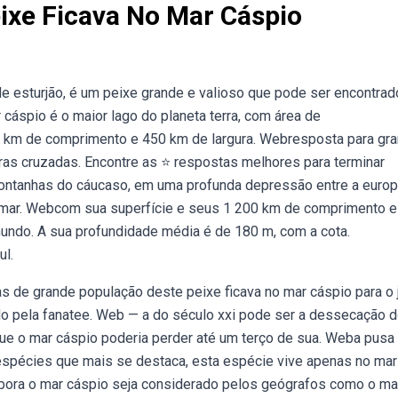
ixe Ficava No Mar Cáspio
 esturjão, é um peixe grande e valioso que pode ser encontrad
cáspio é o maior lago do planeta terra, com área de
 km de comprimento e 450 km de largura. Webresposta para gr
ras cruzadas. Encontre as ⭐ respostas melhores para terminar
montanhas do cáucaso, em uma profunda depressão entre a europ
o mar. Webcom sua superfície e seus 1 200 km de comprimento 
mundo. A sua profundidade média é de 180 m, com a cota.
ul.
s de grande população deste peixe ficava no mar cáspio para o 
o pela fanatee. Web — a do século xxi pode ser a dessecação 
 que o mar cáspio poderia perder até um terço de sua. Weba pusa
 espécies que mais se destaca, esta espécie vive apenas no mar
bora o mar cáspio seja considerado pelos geógrafos como o ma