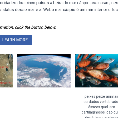
oridades dos cinco países à beira do mar cáspio assinaram, ne
 o status desse mar e a. Webo mar cáspio é um mar interior e fe
mation, click the button below.
LEARN MORE
peixes peixe animai
cordados vertebrad
ósseos qual iara
cartilaginosos joao d
dividida superclass