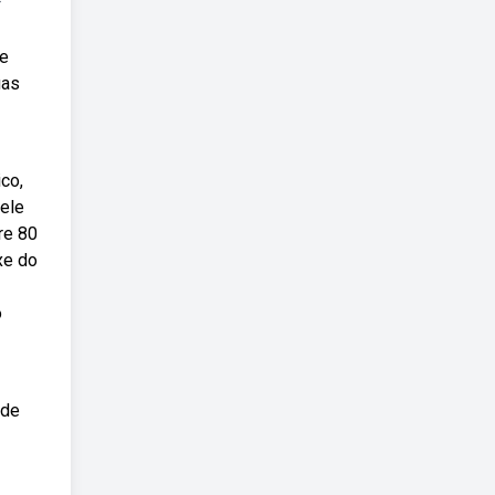
de
uas
co,
uele
re 80
xe do
o
 de