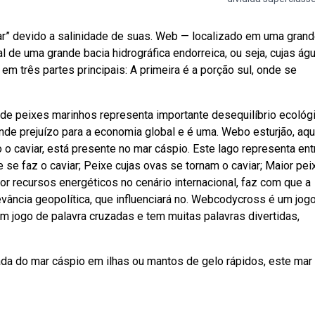
r” devido a salinidade de suas. Web — localizado em uma gran
al de uma grande bacia hidrográfica endorreica, ou seja, cujas ág
m três partes principais: A primeira é a porção sul, onde se
de peixes marinhos representa importante desequilíbrio ecológi
nde prejuízo para a economia global e é uma. Webo esturjão, aq
 o caviar, está presente no mar cáspio. Este lago representa ent
e faz o caviar; Peixe cujas ovas se tornam o caviar; Maior pei
r recursos energéticos no cenário internacional, faz com que a
evância geopolítica, que influenciará no. Webcodycross é um jog
m jogo de palavra cruzadas e tem muitas palavras divertidas,
da do mar cáspio em ilhas ou mantos de gelo rápidos, este mar