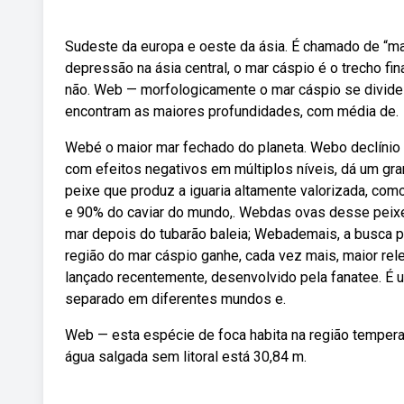
Sudeste da europa e oeste da ásia. É chamado de “ma
depressão na ásia central, o mar cáspio é o trecho fin
não. Web — morfologicamente o mar cáspio se divide e
encontram as maiores profundidades, com média de.
Webé o maior mar fechado do planeta. Webo declínio 
com efeitos negativos em múltiplos níveis, dá um gra
peixe que produz a iguaria altamente valorizada, como
e 90% do caviar do mundo,. Webdas ovas desse peixe s
mar depois do tubarão baleia; Webademais, a busca po
região do mar cáspio ganhe, cada vez mais, maior rel
lançado recentemente, desenvolvido pela fanatee. É u
separado em diferentes mundos e.
Web — esta espécie de foca habita na região tempera
água salgada sem litoral está 30,84 m.