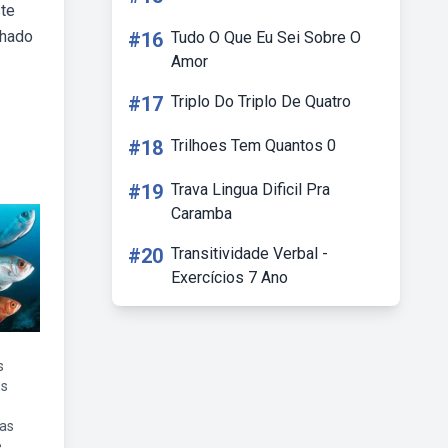
ste
chado
#16
Tudo O Que Eu Sei Sobre O
Amor
#17
Triplo Do Triplo De Quatro
#18
Trilhoes Tem Quantos 0
#19
Trava Lingua Dificil Pra
Caramba
#20
Transitividade Verbal -
Exercícios 7 Ano
s
os
uas
e