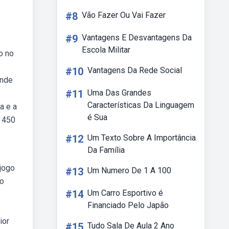
#8
Vão Fazer Ou Vai Fazer
#9
Vantagens E Desvantagens Da
Escola Militar
o no
#10
Vantagens Da Rede Social
ande
#11
Uma Das Grandes
Características Da Linguagem
a e a
é Sua
e 450
#12
Um Texto Sobre A Importância
Da Família
jogo
#13
Um Numero De 1 A 100
do
#14
Um Carro Esportivo é
Financiado Pelo Japão
ior
#15
Tudo Sala De Aula 2 Ano