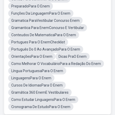
PreparadoPara O Enem
Funções Da LinguagemPara O Enem
Gramatica ParaVestibular Concurso Enem
Gramantica Para EnemConcurso E Vertibular
Conteudos De MatematicaPara O Enem
Portugues Para O EnemChecklist
Português Do 0 Ao AvançadoPara O Enem
OrientaçõesPara O Enem
Dicas PraO Enem
Como Melhorar O VocabulárioPara a Redação Do Enem
Língua PortuguesaPara O Enem
LinguagensPara O Enem
Cursos De IdiomasPara O Enem
Gramática 360 EnemE Vestibulares
Como Estudar LinguagensPara O Enem
Cronograma De EstudoPara O Enem