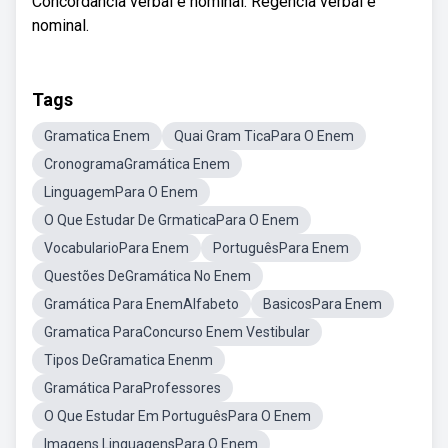
Concordância verbal e nominal. Regência verbal e
nominal.
Tags
Gramatica Enem
Quai Gram TicaPara O Enem
CronogramaGramática Enem
LinguagemPara O Enem
O Que Estudar De GrmaticaPara O Enem
VocabularioPara Enem
PortuguêsPara Enem
Questões DeGramática No Enem
Gramática Para EnemAlfabeto
BasicosPara Enem
Gramatica ParaConcurso Enem Vestibular
Tipos DeGramatica Enenm
Gramática ParaProfessores
O Que Estudar Em PortuguêsPara O Enem
Imagens LinguagensPara O Enem