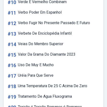
#10
Verde E Vermelho Combinam
#11
Verbo Poder Em Espanhol
#12
Verbo Fugir No Presente Passado E Futuro
#13
Verbete De Enciclopédia Infantil
#14
Veias Do Membro Superior
#15
Valor Da Grama Do Diamante 2023
#16
Uso De Muy E Mucho
#17
Uréia Para Que Serve
#18
Uma Temperatura De 25 C Acima De Zero
#19
Tratamento De Agua Fluxograma
Traição é Traição Romance é Romance