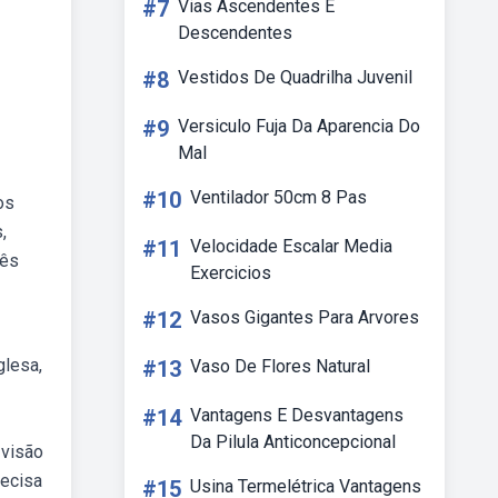
#7
Vias Ascendentes E
Descendentes
#8
Vestidos De Quadrilha Juvenil
#9
Versiculo Fuja Da Aparencia Do
Mal
#10
Ventilador 50cm 8 Pas
os
,
#11
Velocidade Escalar Media
lês
Exercicios
#12
Vasos Gigantes Para Arvores
glesa,
#13
Vaso De Flores Natural
#14
Vantagens E Desvantagens
Da Pilula Anticoncepcional
 visão
recisa
#15
Usina Termelétrica Vantagens