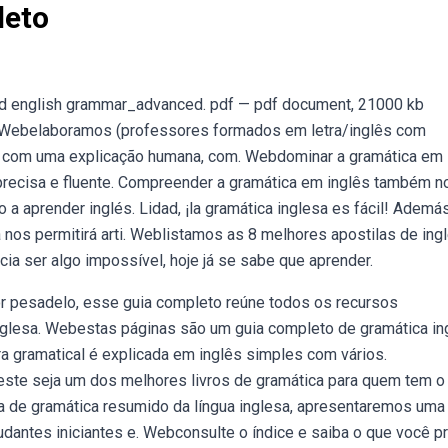
leto
d english grammar_advanced. pdf — pdf document, 21000 kb
. Webelaboramos (professores formados em letra/inglês com
uia com uma explicação humana, com. Webdominar a gramática em
 precisa e fluente. Compreender a gramática em inglês também n
a aprender inglés. Lidad, ¡la gramática inglesa es fácil! Además
a nos permitirá arti. Weblistamos as 8 melhores apostilas de ing
cia ser algo impossível, hoje já se sabe que aprender.
r pesadelo, esse guia completo reúne todos os recursos
glesa. Webestas páginas são um guia completo de gramática in
a gramatical é explicada em inglês simples com vários.
este seja um dos melhores livros de gramática para quem tem o
ia de gramática resumido da língua inglesa, apresentaremos uma
dantes iniciantes e. Webconsulte o índice e saiba o que você p