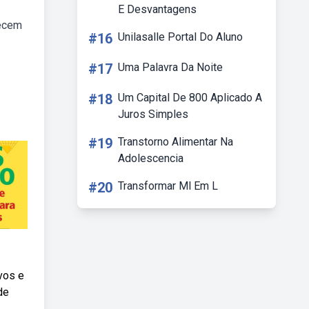
E Desvantagens
recem
#16
Unilasalle Portal Do Aluno
#17
Uma Palavra Da Noite
#18
Um Capital De 800 Aplicado A
Juros Simples
#19
Transtorno Alimentar Na
Adolescencia
#20
Transformar Ml Em L
vos e
de