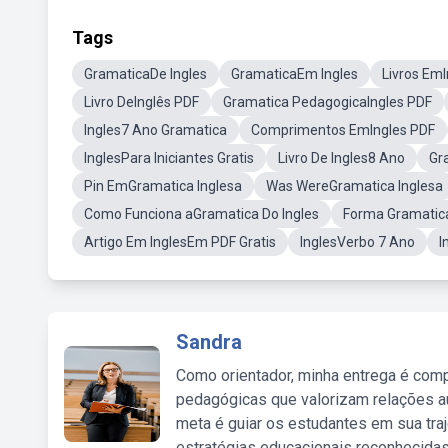
Tags
GramaticaDe Ingles
GramaticaEm Ingles
Livros Em
Livro DeInglês PDF
Gramatica PedagogicaIngles PDF
Ingles7 Ano Gramatica
Comprimentos EmIngles PDF
InglesPara Iniciantes Gratis
Livro De Ingles8 Ano
Gr
Pin EmGramatica Inglesa
Was WereGramatica Inglesa
Como Funciona aGramatica Do Ingles
Forma Gramatica
Artigo Em InglesEm PDF Gratis
InglesVerbo 7 Ano
I
Sandra
Como orientador, minha entrega é comp
pedagógicas que valorizam relações au
meta é guiar os estudantes em sua traj
estratégias educacionais reconhecidas