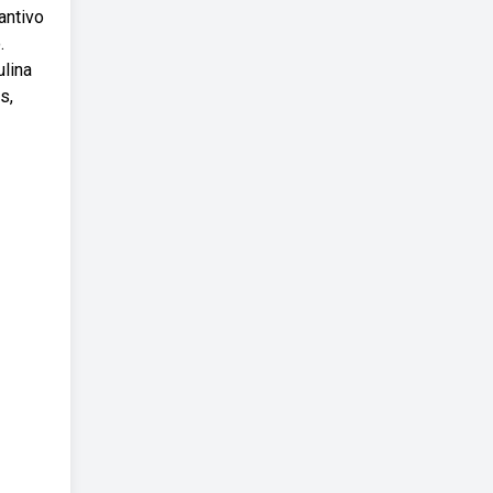
antivo
.
lina
s,