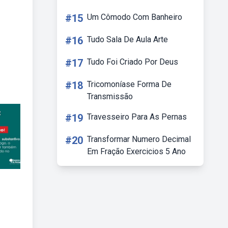
#15
Um Cômodo Com Banheiro
#16
Tudo Sala De Aula Arte
#17
Tudo Foi Criado Por Deus
#18
Tricomoníase Forma De
Transmissão
#19
Travesseiro Para As Pernas
#20
Transformar Numero Decimal
Em Fração Exercicios 5 Ano