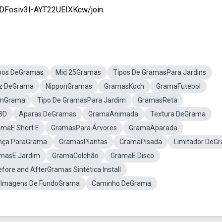
DFosiv3I-AYT22UEIXKcw/join.
pos DeGramas
Mid 25Gramas
Tipos De GramasPara Jardins
z DeGrama
NipponGramas
GramasKoch
GramaFutebol
omGrama
Tipo De GramasPara Jardim
GramasReta
8D
Aparas DeGramas
GramaAnimada
Textura DeGrama
amaE Short E
GramasPara Árvores
GramaAparada
nça ParaGrama
GramasPlantas
GramaPisada
Limitador DeG
amasE Jardim
GramaColchão
GramaE Disco
fore and AfterGramas Sintética Install
Imagens De FundoGrama
Caminho DeGrama