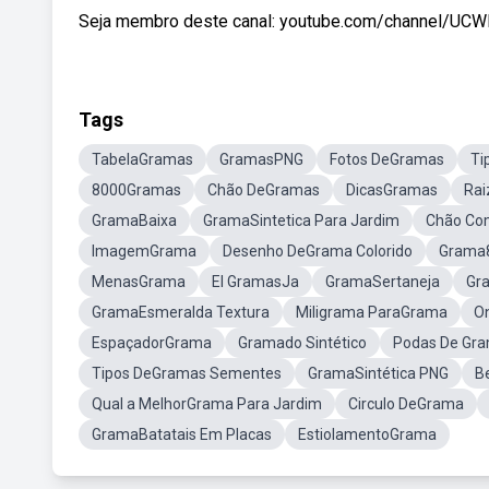
Seja membro deste canal: youtube.com/channel/UCW
Tags
TabelaGramas
GramasPNG
Fotos DeGramas
Ti
8000Gramas
Chão DeGramas
DicasGramas
Rai
GramaBaixa
GramaSintetica Para Jardim
Chão C
ImagemGrama
Desenho DeGrama Colorido
Grama
MenasGrama
El GramasJa
GramaSertaneja
Gr
GramaEsmeralda Textura
Miligrama ParaGrama
O
EspaçadorGrama
Gramado Sintético
Podas De Gr
Tipos DeGramas Sementes
GramaSintética PNG
Be
Qual a MelhorGrama Para Jardim
Circulo DeGrama
GramaBatatais Em Placas
EstiolamentoGrama