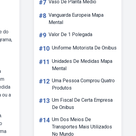
#7
Vaso De Planta Medio
#8
Vanguarda Europeia Mapa
Mental
e do
#9
Valor De 1 Polegada
grama,
#10
Uniforme Motorista De Onibus
#11
Unidades De Medidas Mapa
Mental
a
em
#12
Uma Pessoa Comprou Quatro
edida
Produtos
 ou a
#13
Um Fiscal De Certa Empresa
De Onibus
a.
#14
Um Dos Meios De
o
Transportes Mais Utilizados
ama
No Mundo