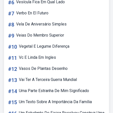
#6
Vesícula Fica Em Qual Lado
#7
Verbo En El Futuro
#8
Vela De Aniversário Simples
#9
Veias Do Membro Superior
#10
Vegetal E Legume Diferença
#11
Vc E Linda Em Ingles
#12
Vasos De Plantas Desenho
#13
Vai Ter A Terceira Guerra Mundial
#14
Uma Parte Estranha De Mim Significado
#15
Um Texto Sobre A Importância Da Família
Um Estudante De Fisica Resolveu Construir Uma