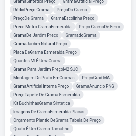
GramaSintética Preço
GramaArtificial Preço
RódioPreço Grama
PreçoDa Grama
PreçoDe Grama
GramaEscolinha Preço
Preco Metro GramaEsmeralda
Preço GramaDe Ferro
GramaDe Jardim Preço
GramadoGrama
GramaJardim Natural Preço
Placa DeGrama Esmeralda Preço
Quantos Ml É UmaGrama
Grama Para Jardim PreçoM2 SJC
Montagem Do Prato EmGramas
PreçoGrad MA
GramaArtificial Interna Preço
GramaAnuncio PNG
PreçoTapete De Grama Esmeralda
Kit BuchinhasGrama Sintetica
Imagens De GramaEsmeralda Placas
Orçamento Plantio DeGrama Tabela De Preço
Quato É Um Grama Tamabho