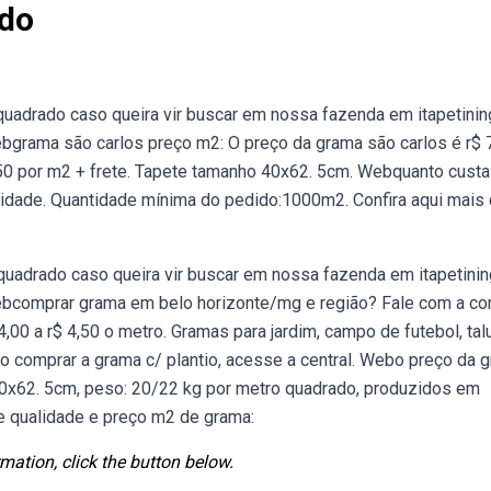
do
quadrado caso queira vir buscar em nossa fazenda em itapetinin
Webgrama são carlos preço m2: O preço da grama são carlos é r$ 
7,50 por m2 + frete. Tapete tamanho 40x62. 5cm. Webquanto cust
calidade. Quantidade mínima do pedido:1000m2. Confira aqui mais
uadrado caso queira vir buscar em nossa fazenda em itapetinin
. Webcomprar grama em belo horizonte/mg e região? Fale com a c
0 a r$ 4,50 o metro. Gramas para jardim, campo de futebol, tal
o comprar a grama c/ plantio, acesse a central. Webo preço da 
40x62. 5cm, peso: 20/22 kg por metro quadrado, produzidos em
 qualidade e preço m2 de grama:
mation, click the button below.