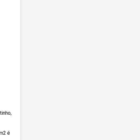
tinho,
 m2 é