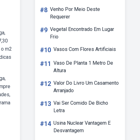
#8
Venho Por Meio Deste
Requerer
#9
Vegetal Encontrado Em Lugar
ga,
Frio
7,30
a o m2
#10
Vasos Com Flores Artificiais
 dicas
#11
Vaso De Planta 1 Metro De
Altura
ga,
#12
Valor Do Livro Um Casamento
ompre
Arranjado
udes,
grama
#13
Vai Ser Comido De Bicho
Letra
#14
Usina Nuclear Vantagem E
Desvantagem