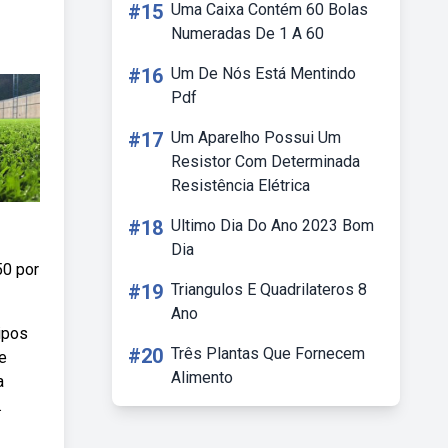
#15
Uma Caixa Contém 60 Bolas
Numeradas De 1 A 60
#16
Um De Nós Está Mentindo
Pdf
#17
Um Aparelho Possui Um
Resistor Com Determinada
Resistência Elétrica
#18
Ultimo Dia Do Ano 2023 Bom
Dia
50 por
#19
Triangulos E Quadrilateros 8
Ano
ipos
#20
Três Plantas Que Fornecem
e
Alimento
a
.