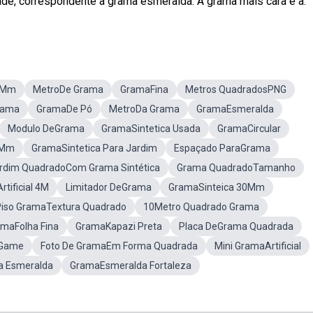
idade, correspondente à grama esmeralda. A grama mais cara é a.
12Mm
MetroDe Grama
GramaFina
Metros QuadradosPNG
rama
GramaDe Pó
MetroDa Grama
GramaEsmeralda
Modulo DeGrama
GramaSintetica Usada
GramaCircular
0Mm
GramaSintetica Para Jardim
Espaçado ParaGrama
rdim QuadradoCom Grama Sintética
Grama QuadradoTamanho
tificial 4M
Limitador DeGrama
GramaSinteica 30Mm
Piso GramaTextura Quadrado
10Metro Quadrado Grama
maFolha Fina
GramaKapazi Preta
Placa DeGrama Quadrada
 Game
Foto De GramaEm Forma Quadrada
Mini GramaArtificial
a Esmeralda
GramaEsmeralda Fortaleza