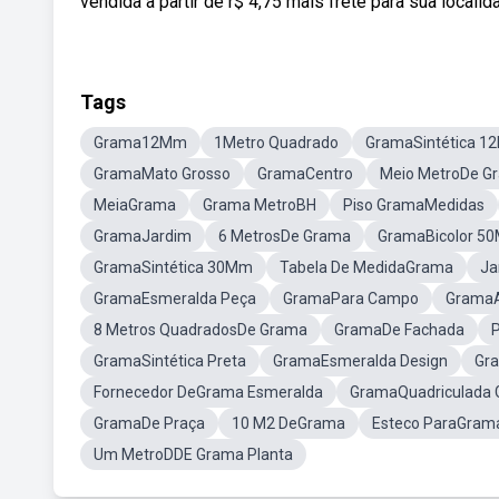
vendida a partir de r$ 4,75 mais frete para sua local
Tags
Grama12Mm
1Metro Quadrado
GramaSintética 
GramaMato Grosso
GramaCentro
Meio MetroDe G
MeiaGrama
Grama MetroBH
Piso GramaMedidas
GramaJardim
6 MetrosDe Grama
GramaBicolor 5
GramaSintética 30Mm
Tabela De MedidaGrama
Ja
GramaEsmeralda Peça
GramaPara Campo
GramaAr
8 Metros QuadradosDe Grama
GramaDe Fachada
GramaSintética Preta
GramaEsmeralda Design
Gra
Fornecedor DeGrama Esmeralda
GramaQuadriculada
GramaDe Praça
10 M2 DeGrama
Esteco ParaGram
Um MetroDDE Grama Planta