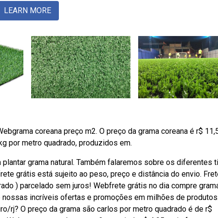
LEARN MORE
 Webgrama coreana preço m2. O preço da grama coreana é r$ 11,
kg por metro quadrado, produzidos em.
plantar grama natural. Também falaremos sobre os diferentes t
te grátis está sujeito ao peso, preço e distância do envio. Fret
rado ) parcelado sem juros! Webfrete grátis no dia compre gram
 nossas incríveis ofertas e promoções em milhões de produtos
iro/rj? O preço da grama são carlos por metro quadrado é de r$