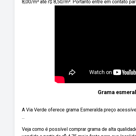
8,00/m² até r$ 8,50/m². Portanto entre em contato para
Grama esmeral
A Via Verde oferece grama Esmeralda preço acessível
...
Veja como é possível comprar grama de alta qualidad