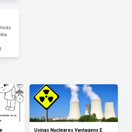
cnicas
inha
.
e
Usinas Nucleares Vantagens E