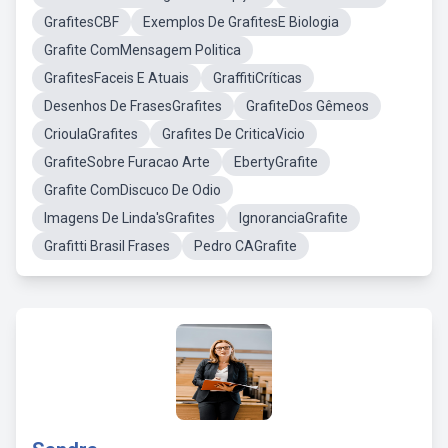
GrafitesCBF
Exemplos De GrafitesE Biologia
Grafite ComMensagem Politica
GrafitesFaceis E Atuais
GraffitiCríticas
Desenhos De FrasesGrafites
GrafiteDos Gêmeos
CrioulaGrafites
Grafites De CriticaVicio
GrafiteSobre Furacao Arte
EbertyGrafite
Grafite ComDiscuco De Odio
Imagens De Linda'sGrafites
IgnoranciaGrafite
Grafitti Brasil Frases
Pedro CAGrafite