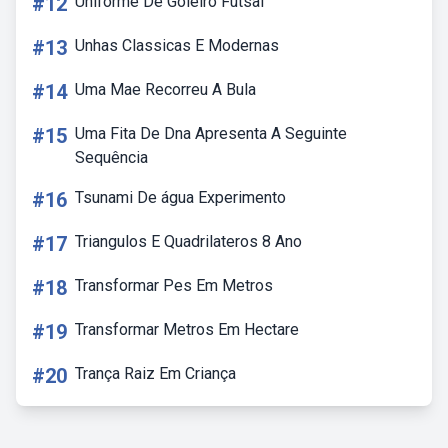
#12
Uniforme De Goleiro Futsal
#13
Unhas Classicas E Modernas
#14
Uma Mae Recorreu A Bula
#15
Uma Fita De Dna Apresenta A Seguinte
Sequência
#16
Tsunami De água Experimento
#17
Triangulos E Quadrilateros 8 Ano
#18
Transformar Pes Em Metros
#19
Transformar Metros Em Hectare
#20
Trança Raiz Em Criança