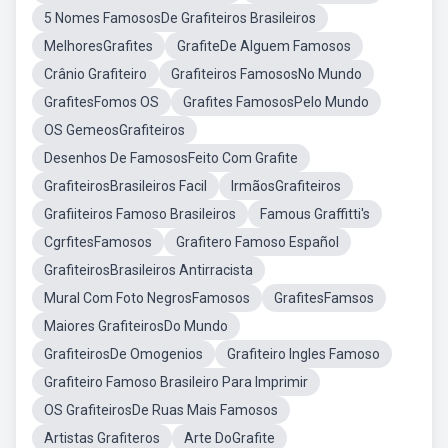
5 Nomes FamososDe Grafiteiros Brasileiros
MelhoresGrafites
GrafiteDe Alguem Famosos
Crânio Grafiteiro
Grafiteiros FamososNo Mundo
GrafitesFomos OS
Grafites FamososPelo Mundo
OS GemeosGrafiteiros
Desenhos De FamososFeito Com Grafite
GrafiteirosBrasileiros Facil
IrmãosGrafiteiros
Grafiiteiros Famoso Brasileiros
Famous Graffitti's
CgrfitesFamosos
Grafitero Famoso Español
GrafiteirosBrasileiros Antirracista
Mural Com Foto NegrosFamosos
GrafitesFamsos
Maiores GrafiteirosDo Mundo
GrafiteirosDe Omogenios
Grafiteiro Ingles Famoso
Grafiteiro Famoso Brasileiro Para Imprimir
OS GrafiteirosDe Ruas Mais Famosos
Artistas Grafiteros
Arte DoGrafite