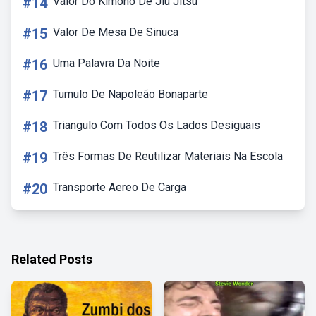
#14
Valor Do Kimono De Jiu Jitsu
#15
Valor De Mesa De Sinuca
#16
Uma Palavra Da Noite
#17
Tumulo De Napoleão Bonaparte
#18
Triangulo Com Todos Os Lados Desiguais
#19
Três Formas De Reutilizar Materiais Na Escola
#20
Transporte Aereo De Carga
Related Posts