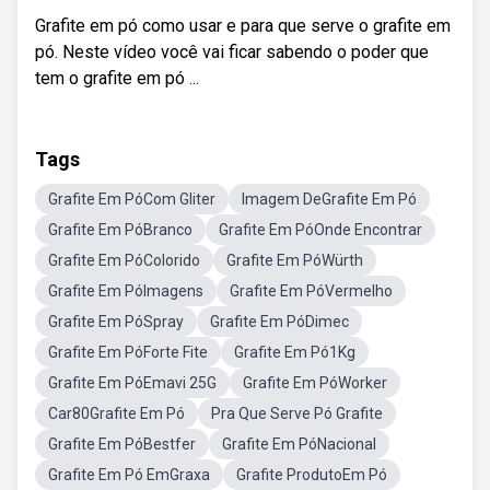
Grafite em pó como usar e para que serve o grafite em
pó. Neste vídeo você vai ficar sabendo o poder que
tem o grafite em pó ...
Tags
Grafite Em PóCom Gliter
Imagem DeGrafite Em Pó
Grafite Em PóBranco
Grafite Em PóOnde Encontrar
Grafite Em PóColorido
Grafite Em PóWürth
Grafite Em PóImagens
Grafite Em PóVermelho
Grafite Em PóSpray
Grafite Em PóDimec
Grafite Em PóForte Fite
Grafite Em Pó1Kg
Grafite Em PóEmavi 25G
Grafite Em PóWorker
Car80Grafite Em Pó
Pra Que Serve Pó Grafite
Grafite Em PóBestfer
Grafite Em PóNacional
Grafite Em Pó EmGraxa
Grafite ProdutoEm Pó