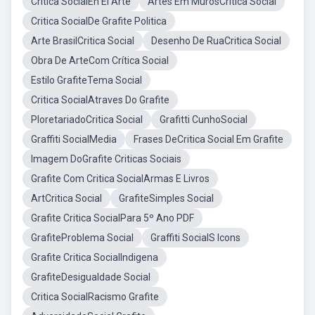
Critica SocialEn El Arte
Artes Em MurosCritica Social
Critica SocialDe Grafite Politica
Arte BrasilCritica Social
Desenho De RuaCritica Social
Obra De ArteCom Crítica Social
Estilo GrafiteTema Social
Critica SocialAtraves Do Grafite
PloretariadoCritica Social
Grafitti CunhoSocial
Graffiti SocialMedia
Frases DeCritica Social Em Grafite
Imagem DoGrafite Criticas Sociais
Grafite Com Critica SocialArmas E Livros
ArtCritica Social
GrafiteSimples Social
Grafite Critica SocialPara 5º Ano PDF
GrafiteProblema Social
Graffiti SocialS Icons
Grafite Critica SocialIndigena
GrafiteDesigualdade Social
Critica SocialRacismo Grafite