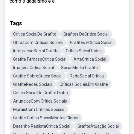
como o dadaísmo e o.
Tags
Critica SocialDe Grafite
Grafites DeCritica Social
ObrasCom Criticas Sociais
Grafites ECritica Social
IntegracaoSocial Grafite
Crítica SocialTodas
Grafite FamosoCritica Social
ArteCrítica Social
ImagensCritica Social
SocialMedia Grafite
Grafite SobreCrítica Social
RedeSocial Crítica
GrafiteRedes Sociais
Críticas SociaisEm Grafite
Critica SocialDe Grafite Diabo
AnúnciosCom Crítica Sociais
MuraisCom Criticas Sociais
Grafite Critica SocialMontes Claros
Desenho RealistaCritica Social
GrafiteAtuação Social