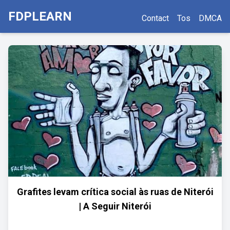
FDPLEARN
Contact
Tos
DMCA
Grafites levam crítica social às ruas de Niterói
| A Seguir Niterói