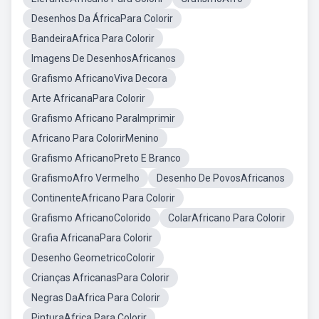
Desenhos Da ÁfricaPara Colorir
BandeiraAfrica Para Colorir
Imagens De DesenhosAfricanos
Grafismo AfricanoViva Decora
Arte AfricanaPara Colorir
Grafismo Africano ParaImprimir
Africano Para ColorirMenino
Grafismo AfricanoPreto E Branco
GrafismoAfro Vermelho
Desenho De PovosAfricanos
ContinenteAfricano Para Colorir
Grafismo AfricanoColorido
ColarAfricano Para Colorir
Grafia AfricanaPara Colorir
Desenho GeometricoColorir
Crianças AfricanasPara Colorir
Negras DaAfrica Para Colorir
PinturaAfrica Para Colorir