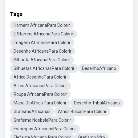
Tags
Homem AfricanaPara Colorir
E Stampa AfricanaPara Colorir
Imagem AfricanaPara Colorir
Desenho AfricanaPara Colorir
Silhueta AfricanaPara Colorir
Silhuetas AfricanasPara Colorir
DesenhoAfricano
Africa DesenhoPara Colorir
Artes AfricanasPara Colorir
Roupa AfricanaPara Colorir
Mapa DeAfrica Para Colorir
Desenho TribalAfricano
GrafismoAfricanas
Athos BulcãoPara Colorir
Grafismo NdebelePara Colorir
Estampas AfricanasPara Colorir
ElefanteAfricano Para Colorir
GrafismoAfro