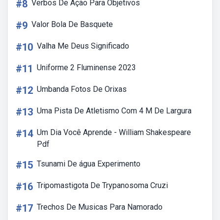
#8
Verbos De Ação Para Objetivos
#9
Valor Bola De Basquete
#10
Valha Me Deus Significado
#11
Uniforme 2 Fluminense 2023
#12
Umbanda Fotos De Orixas
#13
Uma Pista De Atletismo Com 4 M De Largura
#14
Um Dia Você Aprende - William Shakespeare
Pdf
#15
Tsunami De água Experimento
#16
Tripomastigota De Trypanosoma Cruzi
#17
Trechos De Musicas Para Namorado