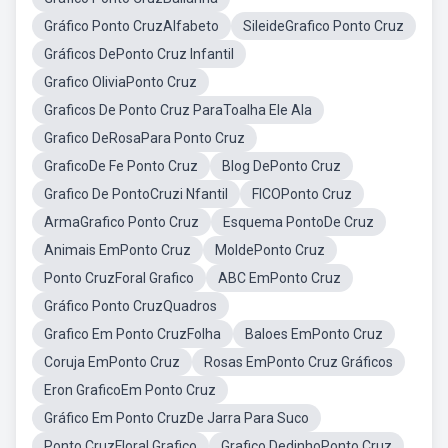
Gráfico Ponto CruzAlfabeto
SileideGrafico Ponto Cruz
Gráficos DePonto Cruz Infantil
Grafico OliviaPonto Cruz
Graficos De Ponto Cruz ParaToalha Ele Ala
Grafico DeRosaPara Ponto Cruz
GraficoDe Fe Ponto Cruz
Blog DePonto Cruz
Grafico De PontoCruzi Nfantil
FICOPonto Cruz
ArmaGrafico Ponto Cruz
Esquema PontoDe Cruz
Animais EmPonto Cruz
MoldePonto Cruz
Ponto CruzForal Grafico
ABC EmPonto Cruz
Gráfico Ponto CruzQuadros
Grafico Em Ponto CruzFolha
Baloes EmPonto Cruz
Coruja EmPonto Cruz
Rosas EmPonto Cruz Gráficos
Eron GraficoEm Ponto Cruz
Gráfico Em Ponto CruzDe Jarra Para Suco
Ponto CruzFloral Grafico
Grafico DedinhoPonto Cruz