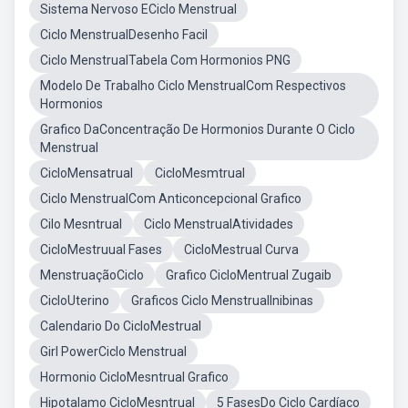
Sistema Nervoso ECiclo Menstrual
Ciclo MenstrualDesenho Facil
Ciclo MenstrualTabela Com Hormonios PNG
Modelo De Trabalho Ciclo MenstrualCom Respectivos
Hormonios
Grafico DaConcentração De Hormonios Durante O Ciclo
Menstrual
CicloMensatrual
CicloMesmtrual
Ciclo MenstrualCom Anticoncepcional Grafico
Cilo Mesntrual
Ciclo MenstrualAtividades
CicloMestruual Fases
CicloMestrual Curva
MenstruaçãoCiclo
Grafico CicloMentrual Zugaib
CicloUterino
Graficos Ciclo MenstrualInibinas
Calendario Do CicloMestrual
Girl PowerCiclo Menstrual
Hormonio CicloMesntrual Grafico
Hipotalamo CicloMesntrual
5 FasesDo Ciclo Cardíaco