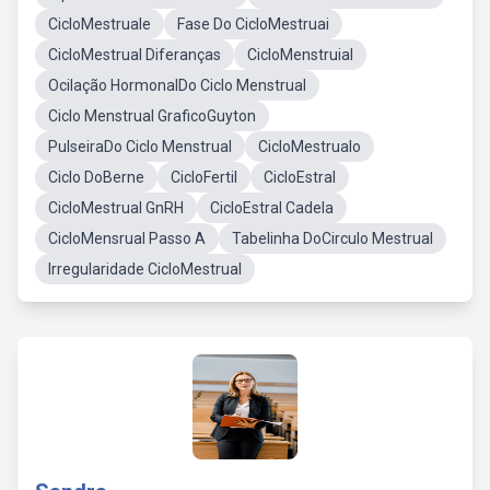
CicloMestruale
Fase Do CicloMestruai
CicloMestrual Diferanças
CicloMenstruial
Ocilação HormonalDo Ciclo Menstrual
Ciclo Menstrual GraficoGuyton
PulseiraDo Ciclo Menstrual
CicloMestrualo
Ciclo DoBerne
CicloFertil
CicloEstral
CicloMestrual GnRH
CicloEstral Cadela
CicloMensrual Passo A
Tabelinha DoCirculo Mestrual
Irregularidade CicloMestrual