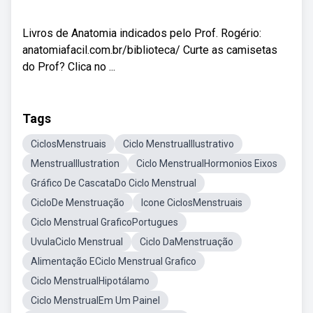
Livros de Anatomia indicados pelo Prof. Rogério:
anatomiafacil.com.br/biblioteca/ Curte as camisetas
do Prof? Clica no ...
Tags
CiclosMenstruais
Ciclo MenstrualIlustrativo
MenstrualIlustration
Ciclo MenstrualHormonios Eixos
Gráfico De CascataDo Ciclo Menstrual
CicloDe Menstruação
Icone CiclosMenstruais
Ciclo Menstrual GraficoPortugues
UvulaCiclo Menstrual
Ciclo DaMenstruação
Alimentação ECiclo Menstrual Grafico
Ciclo MenstrualHipotálamo
Ciclo MenstrualEm Um Painel