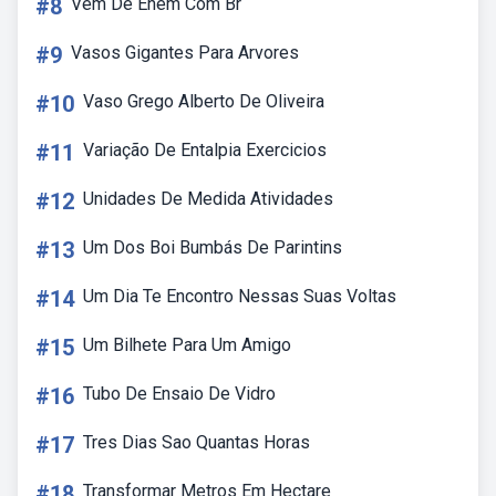
#8
Vem De Enem Com Br
#9
Vasos Gigantes Para Arvores
#10
Vaso Grego Alberto De Oliveira
#11
Variação De Entalpia Exercicios
#12
Unidades De Medida Atividades
#13
Um Dos Boi Bumbás De Parintins
#14
Um Dia Te Encontro Nessas Suas Voltas
#15
Um Bilhete Para Um Amigo
#16
Tubo De Ensaio De Vidro
#17
Tres Dias Sao Quantas Horas
#18
Transformar Metros Em Hectare