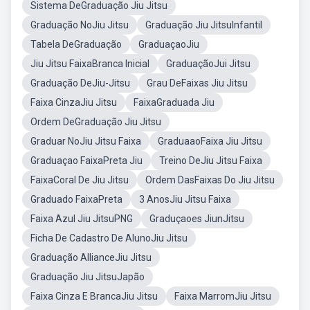
Sistema DeGraduação Jiu Jitsu
Graduação NoJiu Jitsu
Graduação Jiu JitsuInfantil
Tabela DeGraduação
GraduaçaoJiu
Jiu Jitsu FaixaBranca Inicial
GraduaçãoJui Jitsu
Graduação DeJiu-Jitsu
Grau DeFaixas Jiu Jitsu
Faixa CinzaJiu Jitsu
FaixaGraduada Jiu
Ordem DeGraduação Jiu Jitsu
Graduar NoJiu Jitsu Faixa
GraduaaoFaixa Jiu Jitsu
Graduaçao FaixaPreta Jiu
Treino DeJiu Jitsu Faixa
FaixaCoral De Jiu Jitsu
Ordem DasFaixas Do Jiu Jitsu
Graduado FaixaPreta
3 AnosJiu Jitsu Faixa
Faixa Azul Jiu JitsuPNG
Graduçaoes JiunJitsu
Ficha De Cadastro De AlunoJiu Jitsu
Graduação AllianceJiu Jitsu
Graduação Jiu JitsuJapão
Faixa Cinza E BrancaJiu Jitsu
Faixa MarromJiu Jitsu