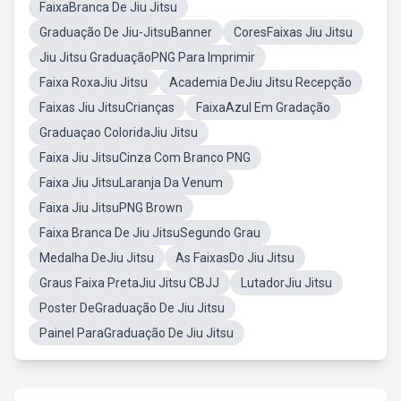
FaixaBranca De Jiu Jitsu
Graduação De Jiu-JitsuBanner
CoresFaixas Jiu Jitsu
Jiu Jitsu GraduaçãoPNG Para Imprimir
Faixa RoxaJiu Jitsu
Academia DeJiu Jitsu Recepção
Faixas Jiu JitsuCrianças
FaixaAzul Em Gradação
Graduaçao ColoridaJiu Jitsu
Faixa Jiu JitsuCinza Com Branco PNG
Faixa Jiu JitsuLaranja Da Venum
Faixa Jiu JitsuPNG Brown
Faixa Branca De Jiu JitsuSegundo Grau
Medalha DeJiu Jitsu
As FaixasDo Jiu Jitsu
Graus Faixa PretaJiu Jitsu CBJJ
LutadorJiu Jitsu
Poster DeGraduação De Jiu Jitsu
Painel ParaGraduação De Jiu Jitsu