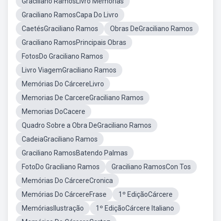
Graciliano RamosLivro Memorias
Graciliano RamosCapa Do Livro
CaetésGraciliano Ramos
Obras DeGraciliano Ramos
Graciliano RamosPrincipais Obras
FotosDo Graciliano Ramos
Livro ViagemGraciliano Ramos
Memórias Do CárcereLivro
Memorias De CarcereGraciliano Ramos
Memorias DoCacere
Quadro Sobre a Obra DeGraciliano Ramos
CadeiaGraciliano Ramos
Graciliano RamosBatendo Palmas
FotoDo Graciliano Ramos
Graciliano RamosCon Tos
Memórias Do CárcereCronica
Memórias Do CárcereFrase
1º EdiçãoCárcere
MemóriasIlustração
1º EdiçãoCárcere Italiano