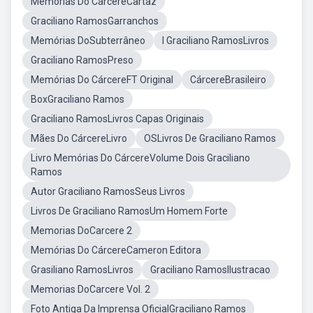
Memórias Do CárcereCartaz
Graciliano RamosGarranchos
Memórias DoSubterrâneo
I Graciliano RamosLivros
Graciliano RamosPreso
Memórias Do CárcereFT Original
CárcereBrasileiro
BoxGraciliano Ramos
Graciliano RamosLivros Capas Originais
Mães Do CárcereLivro
OSLivros De Graciliano Ramos
Livro Memórias Do CárcereVolume Dois Graciliano
Ramos
Autor Graciliano RamosSeus Livros
Livros De Graciliano RamosUm Homem Forte
Memorias DoCarcere 2
Memórias Do CárcereCameron Editora
Grasiliano RamosLivros
Graciliano RamosIlustracao
Memorias DoCarcere Vol. 2
Foto Antiga Da Imprensa OficialGraciliano Ramos