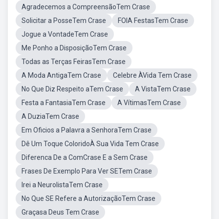
Agradecemos a CompreensãoTem Crase
Solicitar a PosseTem Crase
FOIA FestasTem Crase
Jogue a VontadeTem Crase
Me Ponho a DisposiçãoTem Crase
Todas as Terças FeirasTem Crase
A Moda AntigaTem Crase
Celebre ÀVida Tem Crase
No Que Diz Respeito aTem Crase
A VistaTem Crase
Festa a FantasiaTem Crase
A VítimasTem Crase
A DuziaTem Crase
Em Oficios a Palavra a SenhoraTem Crase
Dê Um Toque ColoridoÀ Sua Vida Tem Crase
Diferenca De a ComCrase E a Sem Crase
Frases De Exemplo Para Ver SETem Crase
Irei a NeurolistaTem Crase
No Que SE Refere a AutorizaçãoTem Crase
Graçasa Deus Tem Crase