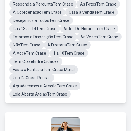
Responda a PerguntaTem Crase
Às FotosTem Crase
À CoordenaçãoTem Crase
Casa a VendaTem Crase
Desejamos a TodosTem Crase
Das 13 as 14Tem Crase
Antes De HorárioTem Crase
Estamos a DisposiçãoTem Crase
As VezesTem Crase
NãoTem Crase
A DiretoriaTem Crase
A VocêTem Crase
1 a 10Tem Crase
Tem CraseEntre Cidades
Festa a FantasiaTem Crase Mural
Uso DaCrase Regras
Agradecemos a AteçãoTem Crase
Loja Aberta Até asTem Crase