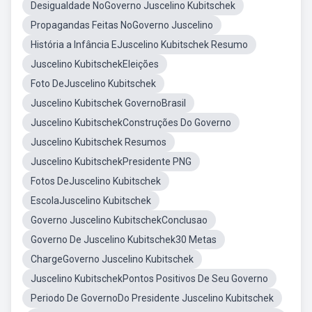
Desigualdade NoGoverno Juscelino Kubitschek
Propagandas Feitas NoGoverno Juscelino
História a Infância EJuscelino Kubitschek Resumo
Juscelino KubitschekEleições
Foto DeJuscelino Kubitschek
Juscelino Kubitschek GovernoBrasil
Juscelino KubitschekConstruções Do Governo
Juscelino Kubitschek Resumos
Juscelino KubitschekPresidente PNG
Fotos DeJuscelino Kubitschek
EscolaJuscelino Kubitschek
Governo Juscelino KubitschekConclusao
Governo De Juscelino Kubitschek30 Metas
ChargeGoverno Juscelino Kubitschek
Juscelino KubitschekPontos Positivos De Seu Governo
Periodo De GovernoDo Presidente Juscelino Kubitschek