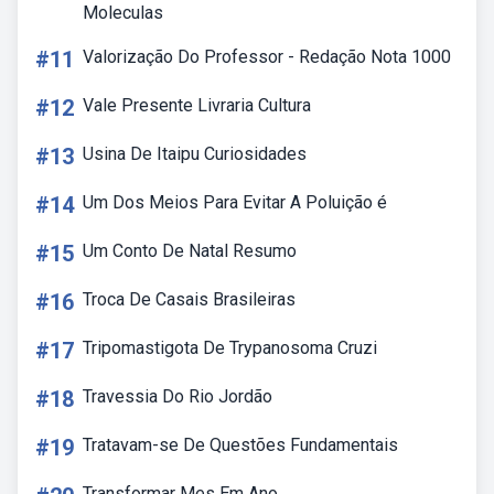
Moleculas
#11
Valorização Do Professor - Redação Nota 1000
#12
Vale Presente Livraria Cultura
#13
Usina De Itaipu Curiosidades
#14
Um Dos Meios Para Evitar A Poluição é
#15
Um Conto De Natal Resumo
#16
Troca De Casais Brasileiras
#17
Tripomastigota De Trypanosoma Cruzi
#18
Travessia Do Rio Jordão
#19
Tratavam-se De Questões Fundamentais
Transformar Mes Em Ano