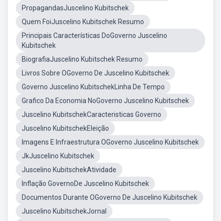
PropagandasJuscelino Kubitschek
Quem FoiJuscelino Kubitschek Resumo
Principais Características DoGoverno Juscelino
Kubitschek
BiografiaJuscelino Kubitschek Resumo
Livros Sobre OGoverno De Juscelino Kubitschek
Governo Juscelino KubitschekLinha De Tempo
Grafico Da Economia NoGoverno Juscelino Kubitschek
Juscelino KubitschekCaracteristicas Governo
Juscelino KubitschekEleição
Imagens E Infraestrutura OGoverno Juscelino Kubitschek
JkJuscelino Kubitschek
Juscelino KubitschekAtividade
Inflação GovernoDe Juscelino Kubitschek
Documentos Durante OGoverno De Juscelino Kubitschek
Juscelino KubitschekJornal