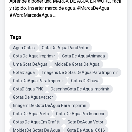
Aprende a poner una MARCA DE AGUA EN WORD, fácil
y rápido. Insertar marca de agua. #MarcaDeAgua
#WordMarcadeAgua ...
Tags
Agua Gotas
Gota De Agua ParaPintar
Gota De Agua Imprimir
Gota De AguaAnimada
Uma Gota DeÁgua
MoldeDe Gotas De Agua
GotaD'água
Imagens De Gotas DeÁgua Para Imprimir
Gota DaAgua Para Imprimir
Gotas DeChuva
GotaD'água PNG
DesenhoGota De Agua Imprimir
Gotas De AguaVector
Imagem De Gota DeÁgua Para Imprimir
Gota De AguaPreto
Gota De AguaPra Imprimir
Gotas De AguaEm Grafitti
Gota DeÁgua Vetor
MoldesDe Gotas De Agua
Gota De Agua16X16