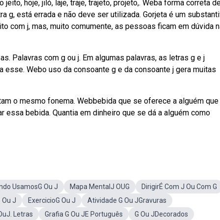
jeito, hoje, jiló, laje, traje, trajeto, projeto,. Weba forma correta d
etra g, está errada e não deve ser utilizada. Gorjeta é um substant
crito com j, mas, muito comumente, as pessoas ficam em dúvida n
 as. Palavras com g ou j. Em algumas palavras, as letras g e j
a esse. Webo uso da consoante g e da consoante j gera muitas
ntam o mesmo fonema. Webbebida que se oferece a alguém que
gar essa bebida. Quantia em dinheiro que se dá a alguém como
ndo UsamosG Ou J
Mapa MentalJ OUG
DirigirÉ Com J Ou Com G
 Ou J
ExercicioG Ou J
Atividade G Ou JGravuras
OuJ. Letras
Grafia G Ou JE Português
G Ou JDecorados