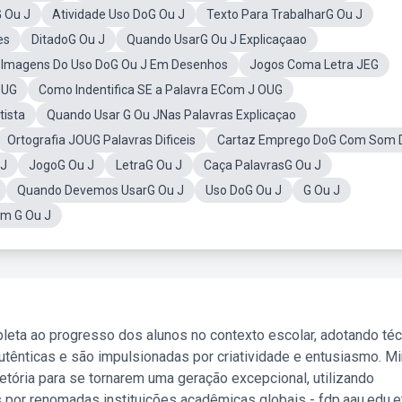
 Ou J
Atividade Uso DoG Ou J
Texto Para TrabalharG Ou J
es
DitadoG Ou J
Quando UsarG Ou J Explicaçaao
Imagens Do Uso DoG Ou J Em Desenhos
Jogos Coma Letra JEG
OUG
Como Indentifica SE a Palavra ECom J OUG
tista
Quando Usar G Ou JNas Palavras Explicaçao
Ortografia JOUG Palavras Dificeis
Cartaz Emprego DoG Com Som 
 J
JogoG Ou J
LetraG Ou J
Caça PalavrasG Ou J
Quando Devemos UsarG Ou J
Uso DoG Ou J
G Ou J
m G Ou J
leta ao progresso dos alunos no contexto escolar, adotando té
tênticas e são impulsionadas por criatividade e entusiasmo. M
etória para se tornarem uma geração excepcional, utilizando
 por renomadas instituições acadêmicas globais - fdp.aau.edu.et