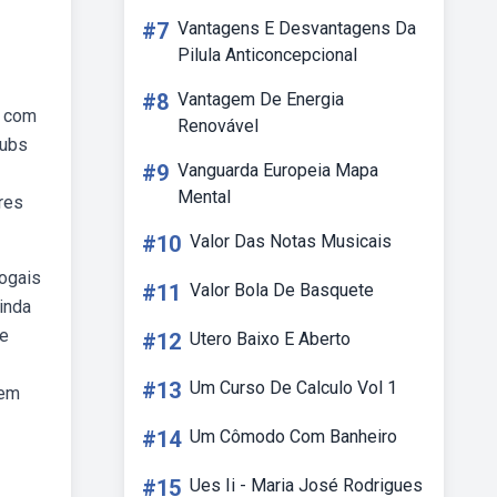
#7
Vantagens E Desvantagens Da
Pilula Anticoncepcional
#8
Vantagem De Energia
a com
Renovável
 ubs
#9
Vanguarda Europeia Mapa
Mental
res
#10
Valor Das Notas Musicais
vogais
#11
Valor Bola De Basquete
inda
ue
#12
Utero Baixo E Aberto
#13
Um Curso De Calculo Vol 1
sem
#14
Um Cômodo Com Banheiro
#15
Ues Ii - Maria José Rodrigues