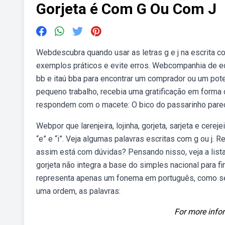
Gorjeta é Com G Ou Com J
Webdescubra quando usar as letras g e j na escrita 
exemplos práticos e evite erros. Webcompanhia de edu
bb e itaú bba para encontrar um comprador ou um pot
pequeno trabalho, recebia uma gratificação em forma 
respondem com o macete: O bico do passarinho parece 
Webpor que larenjeira, lojinha, gorjeta, sarjeta e cere
“e” e “i”. Veja algumas palavras escritas com g ou j
assim está com dúvidas? Pensando nisso, veja a list
gorjeta não integra a base do simples nacional para fins
representa apenas um fonema em português, como se vê 
uma ordem, as palavras:
For more infor