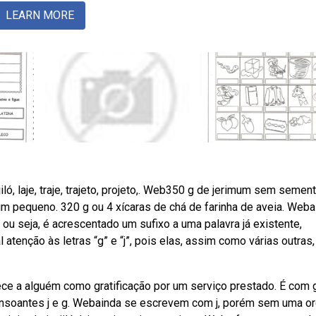
LEARN MORE
, jiló, laje, traje, trajeto, projeto,. Web350 g de jerimum sem semen
m pequeno. 320 g ou 4 xícaras de chá de farinha de aveia. Weba
, ou seja, é acrescentado um sufixo a uma palavra já existente,
enção às letras “g” e “j”, pois elas, assim como várias outras,
ece a alguém como gratificação por um serviço prestado. É com 
consoantes j e g. Webainda se escrevem com j, porém sem uma o