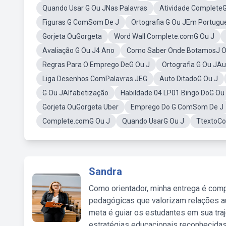
Quando Usar G Ou JNas Palavras
Atividade CompleteG
Figuras G ComSom De J
Ortografia G Ou JEm Portugu
Gorjeta OuGorgeta
Word Wall Complete.comG Ou J
Avaliação G Ou J4 Ano
Como Saber Onde BotamosJ 
Regras Para O Emprego DeG Ou J
Ortografia G Ou JAu
Liga Desenhos ComPalavras JEG
Auto DitadoG Ou J
G Ou JAlfabetização
Habildade 04 LP01 Bingo DoG Ou
Gorjeta OuGorgeta Uber
Emprego Do G ComSom De J
Complete.comG Ou J
Quando UsarG Ou J
TtextoCo
Sandra
Como orientador, minha entrega é comp
pedagógicas que valorizam relações au
meta é guiar os estudantes em sua traj
estratégias educacionais reconhecidas