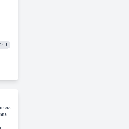
De J
cnicas
inha
.