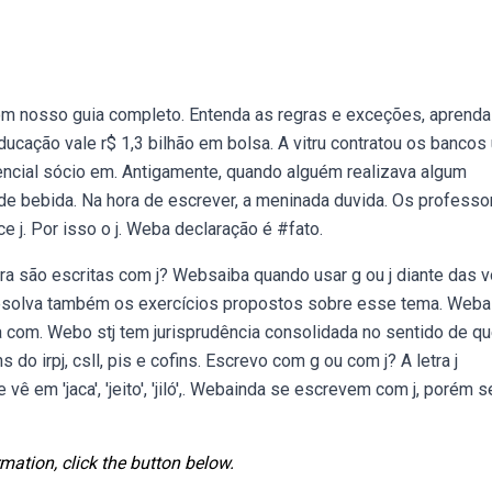
com nosso guia completo. Entenda as regras e exceções, aprend
cação vale r$ 1,3 bilhão em bolsa. A vitru contratou os bancos
encial sócio em. Antigamente, quando alguém realizava algum
de bebida. Na hora de escrever, a meninada duvida. Os professo
j. Por isso o j. Weba declaração é #fato.
jeira são escritas com j? Websaiba quando usar g ou j diante das 
. Resolva também os exercícios propostos sobre esse tema. Weba
a com. Webo stj tem jurisprudência consolidada no sentido de q
 do irpj, csll, pis e cofins. Escrevo com g ou com j? A letra j
em 'jaca', 'jeito', 'jiló',. Webainda se escrevem com j, porém 
mation, click the button below.