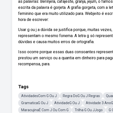
as palavras: Berinjela, cafajeste, granja, jejum, o famoso 
escrita da palavra é gorjeta. A grafia gorgeta, com a l
feminino que era muito utilizado para. Webjeito é es
hora de escrever:
Usar g ou j a dúvida se justifica porque, muitas vezes,
representam o mesmo fonema. A letra g só represent
dúvidas e causa muitos erros de ortografia.
Isso ocorre porque essas duas consoantes represe
prestou um serviço ou a quantia em dinheiro para pa
recompensa, para.
Tags
AtividadesCom G Ou J
Regra DoG Ou J Regras
Qua
GramaticaG Ou J
AtividadeG Ou J
Atividade 3 AnoG
MaracujinaÉ Com J Ou Com G
Trilha G Ou JJogo
G 