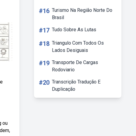
#16
Turismo Na Região Norte Do
Brasil
#17
Tudo Sobre As Lutas
#18
Triangulo Com Todos Os
Lados Desiguais
#19
Transporte De Cargas
Rodoviario
te
#20
Transcrição Tradução E
Duplicação
g ou
rdem,