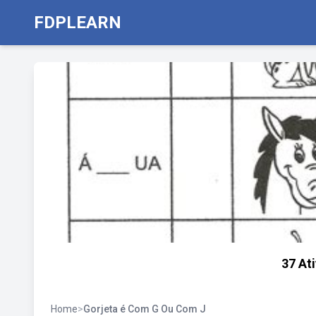
FDPLEARN
37 At
Home
>
Gorjeta é Com G Ou Com J